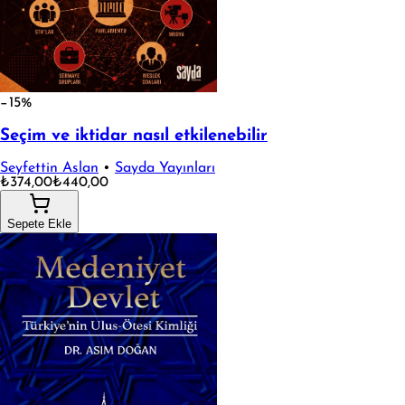
−15%
Seçim ve iktidar nasıl etkilenebilir
Seyfettin Aslan
•
Sayda Yayınları
₺374,00
₺440,00
Sepete Ekle