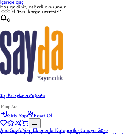
İçeriğe geç
Hoş geldiniz, değerli okurumuz
1000 tl üzeri kargo ücretsiz!¨
0
İyi Kitapların Peşinde
Giriş Yap
Kayıt Ol
Ana Sayfa
Yeni Eklenenler
Kategoriler
Konuya Göre