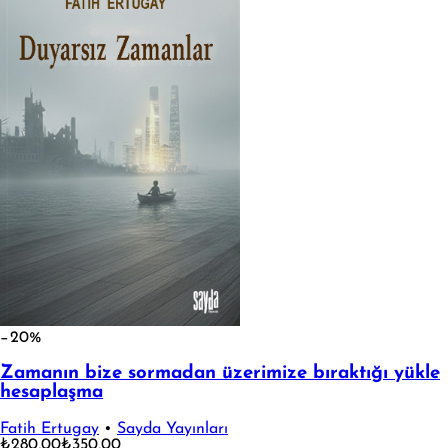
−20%
Zamanın bize sormadan üzerimize bıraktığı yükle
hesaplaşma
Fatih Ertugay
•
Sayda Yayınları
₺280,00
₺350,00