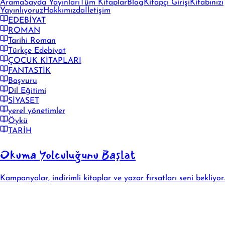
Arama
Sayda Yayınları
Tüm Kitaplar
Blog
Kitapçı Girişi
Kitabınızı
Yayınlıyoruz
Hakkımızda
İletişim
EDEBİYAT
ROMAN
Tarihi Roman
Türkçe Edebiyat
ÇOCUK KİTAPLARI
FANTASTİK
Başvuru
Dil Eğitimi
SİYASET
yerel yönetimler
Öykü
TARİH
Okuma Yolculuğunu Başlat
Kampanyalar, indirimli kitaplar ve yazar fırsatları seni bekliyor.