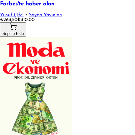
Forbes'te haber olan
Yusuf Çifci
•
Sayda Yayınları
₺263,50
₺310,00
Sepete Ekle