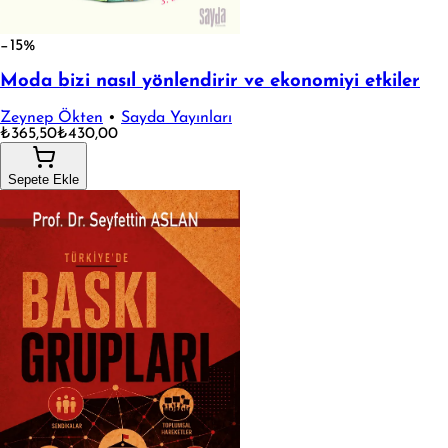
−15%
Moda bizi nasıl yönlendirir ve ekonomiyi etkiler
Zeynep Ökten
•
Sayda Yayınları
₺365,50
₺430,00
Sepete Ekle