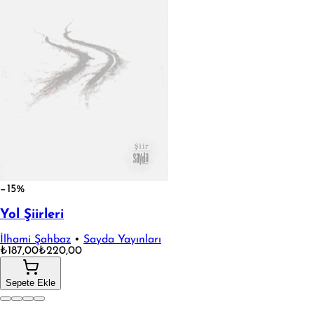
−15%
Yol Şiirleri
İlhami Şahbaz
•
Sayda Yayınları
₺187,00
₺220,00
Sepete Ekle