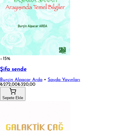
−15%
Şifa sende
Burçin Alpacar Arda
•
Sayda Yayınları
₺272,00
₺320,00
Sepete Ekle