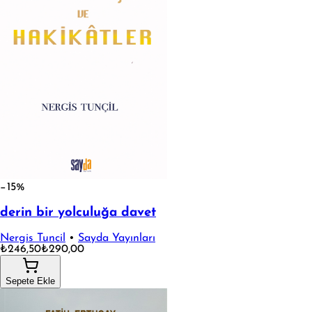
−15%
derin bir yolculuğa davet
Nergis Tuncil
•
Sayda Yayınları
₺246,50
₺290,00
Sepete Ekle