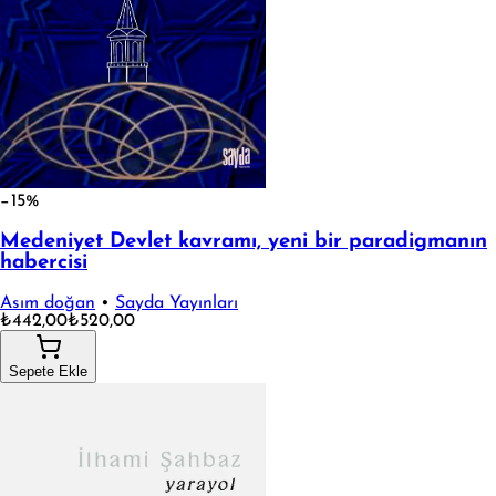
−15%
Medeniyet Devlet kavramı, yeni bir paradigmanın
habercisi
Asım doğan
•
Sayda Yayınları
₺442,00
₺520,00
Sepete Ekle