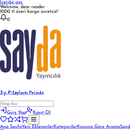
İçeriğe geç
Welcome, dear reader
1000 tl üzeri kargo ücretsiz!¨
0
İyi Kitapların Peşinde
Giriş Yap
Kayıt Ol
Ana Sayfa
Yeni Eklenenler
Kategoriler
Konuya Göre Arama
Sayd