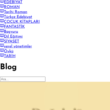
EDEBİYAT
ROMAN
Tarihi Roman
Türkçe Edebiyat
ÇOCUK KİTAPLARI
FANTASTİK
Başvuru
Dil Eğitimi
SİYASET
yerel yönetimler
Öykü
TARİH
Blog