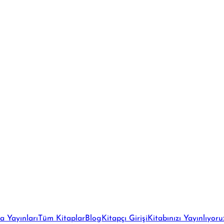
a Yayınları
Tüm Kitaplar
Blog
Kitapçı Girişi
Kitabınızı Yayınlıyoru