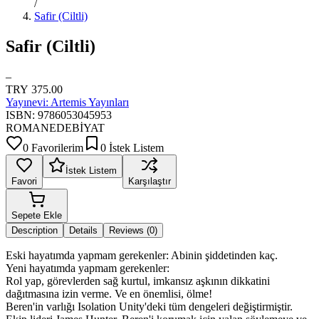
/
Safir (Ciltli)
Safir (Ciltli)
–
TRY 375.00
Yayınevi:
Artemis Yayınları
ISBN:
9786053045953
ROMAN
EDEBİYAT
0 Favorilerim
0 İstek Listem
İstek Listem
Favori
Karşılaştır
Sepete Ekle
Description
Details
Reviews (0)
Eski hayatımda yapmam gerekenler: Abinin şiddetinden kaç.
Yeni hayatımda yapmam gerekenler:
Rol yap, görevlerden sağ kurtul, imkansız aşkının dikkatini
dağıtmasına izin verme. Ve en önemlisi, ölme!
Beren'in varlığı Isolation Unity'deki tüm dengeleri değiştirmiştir.