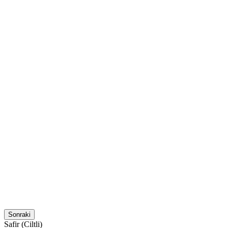
Favori
Sepete Ekle
Favori
Sepete Ekle
Sonraki
Safir (Ciltli)