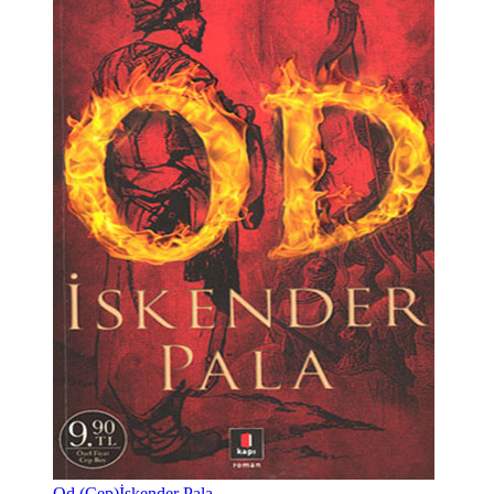
Od (Cep)
İskender Pala