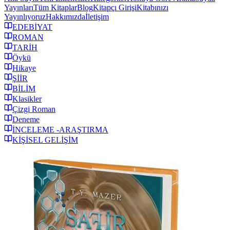
Yayınları
Tüm Kitaplar
Blog
Kitapçı Girişi
Kitabınızı
Yayınlıyoruz
Hakkımızda
İletişim
EDEBİYAT
ROMAN
TARİH
Öykü
Hikaye
ŞİİR
BİLİM
Klasikler
Çizgi Roman
Deneme
İNCELEME -ARAŞTIRMA
KİŞİSEL GELİŞİM