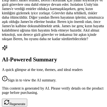
Ekip lideri James Hunter, Beren'i korumak için yalan söylemeye ve
gizli görevlere onu dahil etmeye devam eder. Isolation Unity'nin
James'e verdiği emirler oldukça karmaşıklaşırken, genç kızın
kimliğini gizlemek iyice zorlaşır. Görevler daha tehlikeli, riskler
daha ölümcüldür. Diğer yandan Beren hayatının iplerini, umutsuzca
aşık olduğu James'in ellerine bırakır. Beren için önemli olan, önce
James'in kalbine dokunabilmektir artık. James ise genç kızın hayatta
kalabilmesi uğruna tüm hayatını feda etmeye hazırdır. Akıl almaz
teknoloji, son derece gizli görevler ve imkansız bir aşkın içinde
sıkışan Beren, bu oyunu daha ne kadar sürdürebilecektir?
AI-Powered Summary
A quick glimpse at the tone, themes, and ideal readers
Sign in to view the AI summary.
This content is generated by AI. Please verify details on the product
page before purchasing.
Regenerate