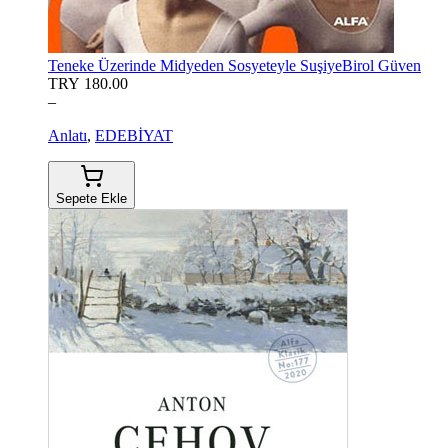
Teneke Üzerinde Midyeden Sosyeteyle Suşiye
Birol Güven
TRY 180.00
–
Anlatı
,
EDEBİYAT
Sepete Ekle