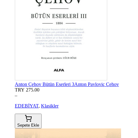
Anton Çehov Bütün Eserleri 3
Anton Pavloviç Çehov
TRY 275.00
–
EDEBİYAT
,
Klasikler
Sepete Ekle