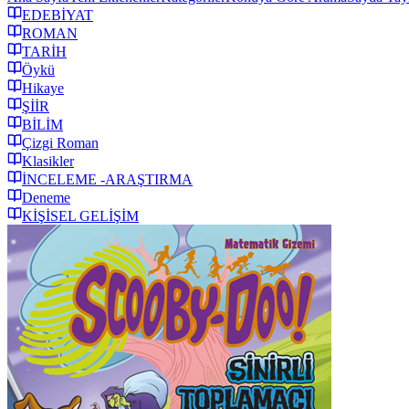
EDEBİYAT
ROMAN
TARİH
Öykü
Hikaye
ŞİİR
BİLİM
Çizgi Roman
Klasikler
İNCELEME -ARAŞTIRMA
Deneme
KİŞİSEL GELİŞİM