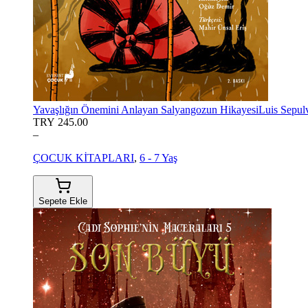
Yavaşlığın Önemini Anlayan Salyangozun Hikayesi
Luis Sepul
TRY 245.00
–
ÇOCUK KİTAPLARI
,
6 - 7 Yaş
Sepete Ekle