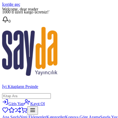
İçeriğe geç
Welcome, dear reader
1000 tl üzeri kargo ücretsiz!¨
0
İyi Kitapların Peşinde
Giriş Yap
Kayıt Ol
Ana Sayfa
Yeni Eklenenler
Kategoriler
Konuya Göre Arama
Sayda Yayı