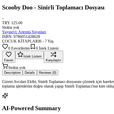
Scooby Doo - Sinirli Toplamacı Dosyası
–
TRY 125.00
Stokta yok
Yayınevi:
Artemis Yayınları
ISBN:
9786051428628
ÇOCUK KİTAPLARI
6 - 7 Yaş
0 Favorilerim
0 İstek Listem
İstek Listem
Favori
Karşılaştır
Stokta yok
Description
Details
Reviews (0)
Gizem Avcıları Ekibi, Sinirli Toplamacı dosyasını çözmek için hareket
toplama işlemlerini doğru olarak yapıp Sinirli Toplamacı'nın kim ol
AI-Powered Summary