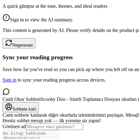
A quick glimpse at the tone, themes, and ideal readers
Sign in to view the AI summary.
This content is generated by AI. Please verify details on the product 
Regenerate
Sync your reading progress
Save how far you've read so you can pick up where you left off on an
Sign in
to sync your reading progress across devices.
Canlı Okur Sohbeti
Scooby Doo - Sinirli Toplamacı Dosyası okurları i
Sohbete katıl
Canlı sohbete katılarak diğer okurlarla izlenimlerinizi paylaşın. Mesa
Henüz sohbet mesajı yok — ilk yorumu siz yapın!
Görünen ad