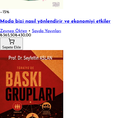
−15%
Moda bizi nasıl yönlendirir ve ekonomiyi etkiler
Zeynep Ökten
•
Sayda Yayınları
₺365,50
₺430,00
Sepete Ekle