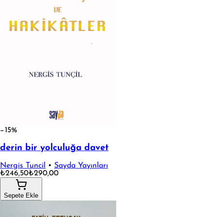
−15%
derin bir yolculuğa davet
Nergis Tuncil
•
Sayda Yayınları
₺246,50
₺290,00
Sepete Ekle