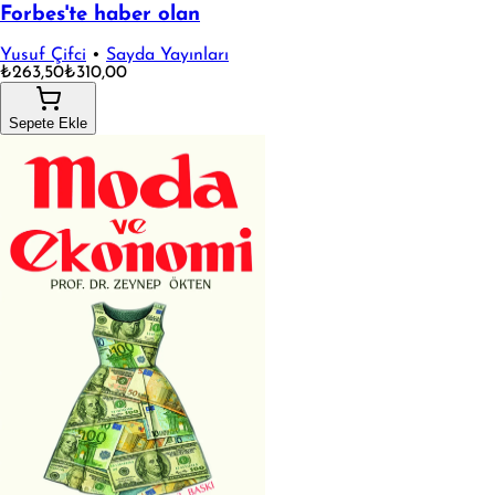
Forbes'te haber olan
Yusuf Çifci
•
Sayda Yayınları
₺263,50
₺310,00
Sepete Ekle