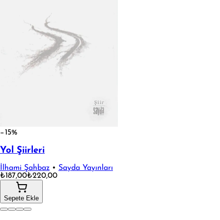
−15%
Yol Şiirleri
İlhami Şahbaz
•
Sayda Yayınları
₺187,00
₺220,00
Sepete Ekle