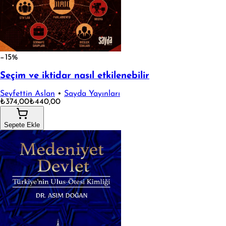
−15%
Seçim ve iktidar nasıl etkilenebilir
Seyfettin Aslan
•
Sayda Yayınları
₺374,00
₺440,00
Sepete Ekle