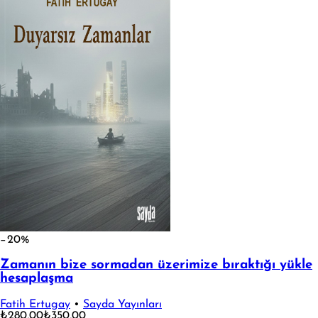
−20%
Zamanın bize sormadan üzerimize bıraktığı yükle
hesaplaşma
Fatih Ertugay
•
Sayda Yayınları
₺280,00
₺350,00