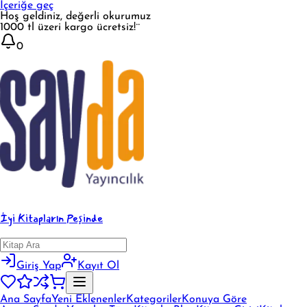
İçeriğe geç
Hoş geldiniz, değerli okurumuz
1000 tl üzeri kargo ücretsiz!¨
0
İyi Kitapların Peşinde
Giriş Yap
Kayıt Ol
Ana Sayfa
Yeni Eklenenler
Kategoriler
Konuya Göre