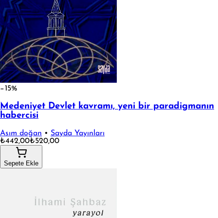
−15%
Medeniyet Devlet kavramı, yeni bir paradigmanın
habercisi
Asım doğan
•
Sayda Yayınları
₺442,00
₺520,00
Sepete Ekle