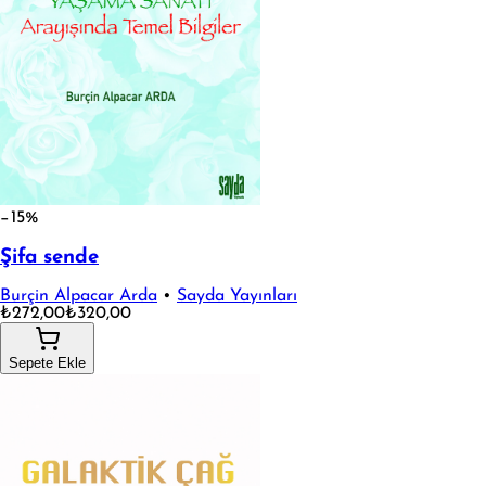
−15%
Şifa sende
Burçin Alpacar Arda
•
Sayda Yayınları
₺272,00
₺320,00
Sepete Ekle