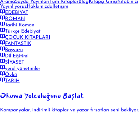
Arama
Sayda Yayınları
Tüm Kitaplar
Blog
Kitapçı Girişi
Kitabınızı
Yayınlıyoruz
Hakkımızda
İletişim
EDEBİYAT
ROMAN
Tarihi Roman
Türkçe Edebiyat
ÇOCUK KİTAPLARI
FANTASTİK
Başvuru
Dil Eğitimi
SİYASET
yerel yönetimler
Öykü
TARİH
Okuma Yolculuğunu Başlat
Kampanyalar, indirimli kitaplar ve yazar fırsatları seni bekliyor.