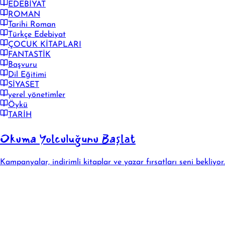
EDEBİYAT
ROMAN
Tarihi Roman
Türkçe Edebiyat
ÇOCUK KİTAPLARI
FANTASTİK
Başvuru
Dil Eğitimi
SİYASET
yerel yönetimler
Öykü
TARİH
Okuma Yolculuğunu Başlat
Kampanyalar, indirimli kitaplar ve yazar fırsatları seni bekliyor.