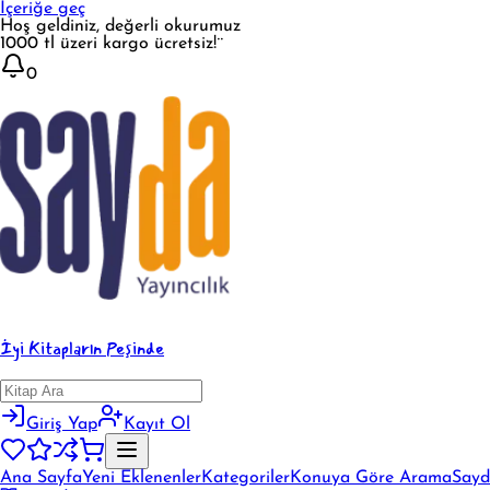
İçeriğe geç
Hoş geldiniz, değerli okurumuz
1000 tl üzeri kargo ücretsiz!¨
0
İyi Kitapların Peşinde
Giriş Yap
Kayıt Ol
Ana Sayfa
Yeni Eklenenler
Kategoriler
Konuya Göre Arama
Sayd