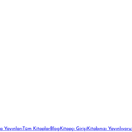
a Yayınları
Tüm Kitaplar
Blog
Kitapçı Girişi
Kitabınızı Yayınlıyoru