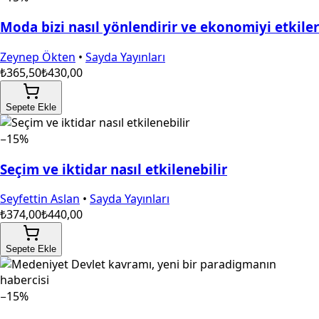
Moda bizi nasıl yönlendirir ve ekonomiyi etkiler
Zeynep Ökten
•
Sayda Yayınları
₺365,50
₺430,00
Sepete Ekle
−15%
Seçim ve iktidar nasıl etkilenebilir
Seyfettin Aslan
•
Sayda Yayınları
₺374,00
₺440,00
Sepete Ekle
−15%