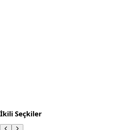
Kıbrıs'ın Çok Boyutlu Analizi
Fırsata Git
Yeni rekabet dili etki mimarlığı
Fırsata Git
Bir Çatalhöyük Romanı
Fırsata Git
BOYAMALI - KUMRU HİKAYESİ
Fırsata Git
İkili Seçkiler