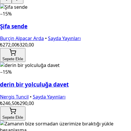
−15%
Şifa sende
Burçin Alpacar Arda
•
Sayda Yayınları
₺272,00
₺320,00
Sepete Ekle
−15%
derin bir yolculuğa davet
Nergis Tuncil
•
Sayda Yayınları
₺246,50
₺290,00
Sepete Ekle