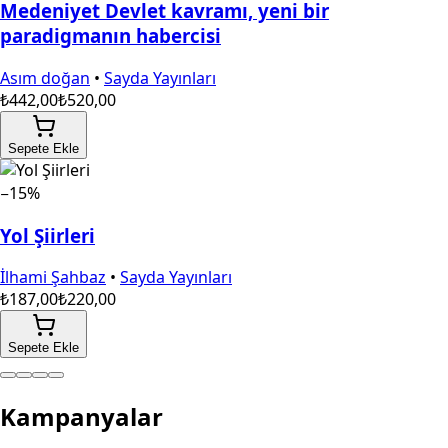
Medeniyet Devlet kavramı, yeni bir
paradigmanın habercisi
Asım doğan
•
Sayda Yayınları
₺442,00
₺520,00
Sepete Ekle
−15%
Yol Şiirleri
İlhami Şahbaz
•
Sayda Yayınları
₺187,00
₺220,00
Sepete Ekle
Kampanyalar