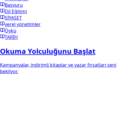
Başvuru
Dil Eğitimi
SİYASET
yerel yönetimler
Öykü
TARİH
Okuma Yolculuğunu Başlat
Kampanyalar, indirimli kitaplar ve yazar fırsatları seni
bekliyor.
Bazı kadınlar yeniden doğar
Fırsata Git