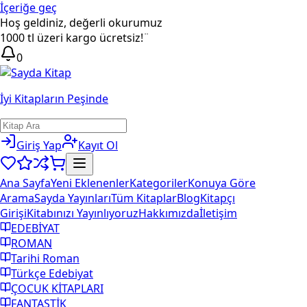
İçeriğe geç
Hoş geldiniz, değerli okurumuz
1000 tl üzeri kargo ücretsiz!¨
0
İyi Kitapların Peşinde
Giriş Yap
Kayıt Ol
Ana Sayfa
Yeni Eklenenler
Kategoriler
Konuya Göre
Arama
Sayda Yayınları
Tüm Kitaplar
Blog
Kitapçı
Girişi
Kitabınızı Yayınlıyoruz
Hakkımızda
İletişim
EDEBİYAT
ROMAN
Tarihi Roman
Türkçe Edebiyat
ÇOCUK KİTAPLARI
FANTASTİK