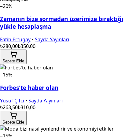
−20%
Zamanın bize sormadan üzerimize bıraktığı
yükle hesaplaşma
Fatih Ertugay
•
Sayda Yayınları
₺280,00
₺350,00
Sepete Ekle
−15%
Forbes'te haber olan
Yusuf Çifci
•
Sayda Yayınları
₺263,50
₺310,00
Sepete Ekle
−15%