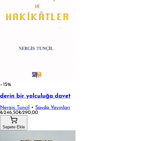
−15%
derin bir yolculuğa davet
Nergis Tuncil
•
Sayda Yayınları
₺246,50
₺290,00
Sepete Ekle