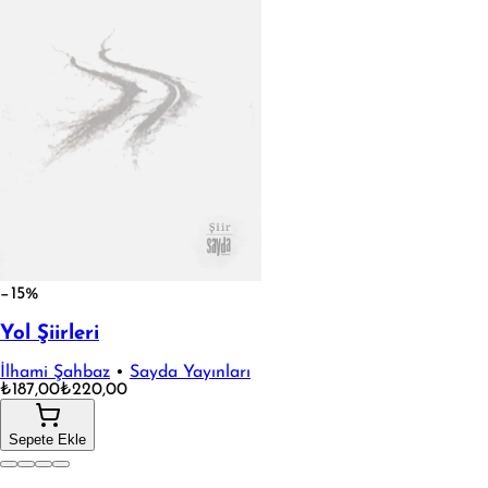
−15%
Yol Şiirleri
İlhami Şahbaz
•
Sayda Yayınları
₺187,00
₺220,00
Sepete Ekle