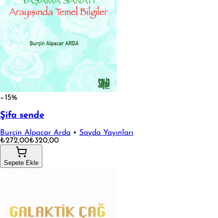
−15%
Şifa sende
Burçin Alpacar Arda
•
Sayda Yayınları
₺272,00
₺320,00
Sepete Ekle