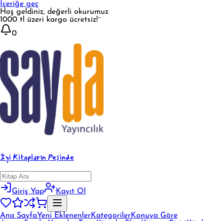
İçeriğe geç
Hoş geldiniz, değerli okurumuz
1000 tl üzeri kargo ücretsiz!¨
0
İyi Kitapların Peşinde
Giriş Yap
Kayıt Ol
Ana Sayfa
Yeni Eklenenler
Kategoriler
Konuya Göre