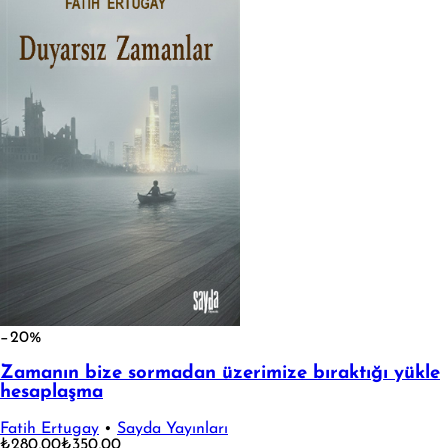
−20%
Zamanın bize sormadan üzerimize bıraktığı yükle
hesaplaşma
Fatih Ertugay
•
Sayda Yayınları
₺280,00
₺350,00