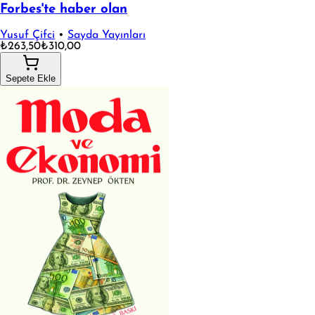
Forbes'te haber olan
Yusuf Çifci
•
Sayda Yayınları
₺263,50
₺310,00
Sepete Ekle