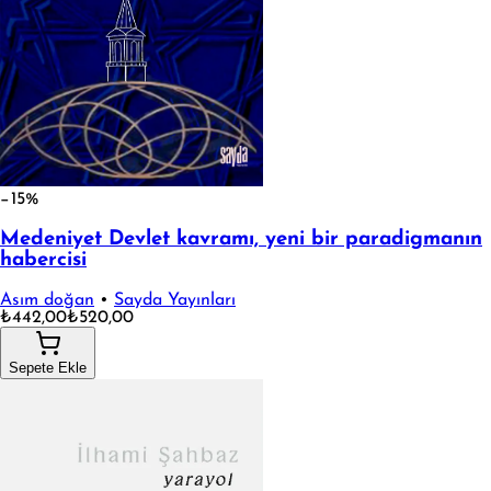
−15%
Medeniyet Devlet kavramı, yeni bir paradigmanın
habercisi
Asım doğan
•
Sayda Yayınları
₺442,00
₺520,00
Sepete Ekle