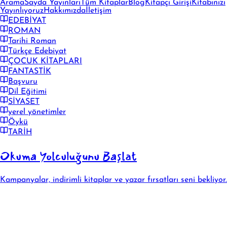
Arama
Sayda Yayınları
Tüm Kitaplar
Blog
Kitapçı Girişi
Kitabınızı
Yayınlıyoruz
Hakkımızda
İletişim
EDEBİYAT
ROMAN
Tarihi Roman
Türkçe Edebiyat
ÇOCUK KİTAPLARI
FANTASTİK
Başvuru
Dil Eğitimi
SİYASET
yerel yönetimler
Öykü
TARİH
Okuma Yolculuğunu Başlat
Kampanyalar, indirimli kitaplar ve yazar fırsatları seni bekliyor.