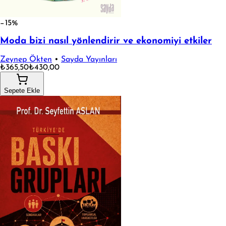
−15%
Moda bizi nasıl yönlendirir ve ekonomiyi etkiler
Zeynep Ökten
•
Sayda Yayınları
₺365,50
₺430,00
Sepete Ekle