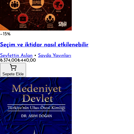
−15%
Seçim ve iktidar nasıl etkilenebilir
Seyfettin Aslan
•
Sayda Yayınları
₺374,00
₺440,00
Sepete Ekle