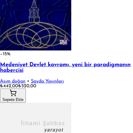
−15%
Medeniyet Devlet kavramı, yeni bir paradigmanın
habercisi
Asım doğan
•
Sayda Yayınları
₺442,00
₺520,00
Sepete Ekle