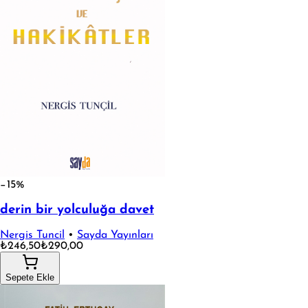
−15%
derin bir yolculuğa davet
Nergis Tuncil
•
Sayda Yayınları
₺246,50
₺290,00
Sepete Ekle