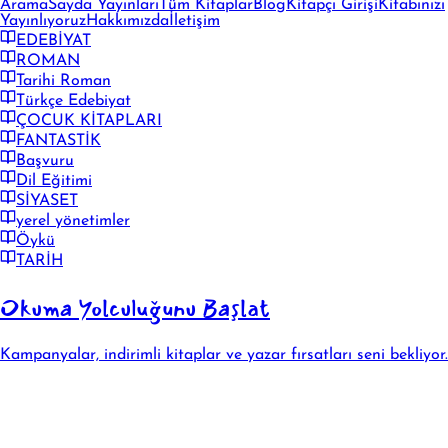
Arama
Sayda Yayınları
Tüm Kitaplar
Blog
Kitapçı Girişi
Kitabınızı
Yayınlıyoruz
Hakkımızda
İletişim
EDEBİYAT
ROMAN
Tarihi Roman
Türkçe Edebiyat
ÇOCUK KİTAPLARI
FANTASTİK
Başvuru
Dil Eğitimi
SİYASET
yerel yönetimler
Öykü
TARİH
Okuma Yolculuğunu Başlat
Kampanyalar, indirimli kitaplar ve yazar fırsatları seni bekliyor.