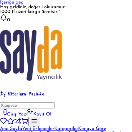
İçeriğe geç
Hoş geldiniz, değerli okurumuz
1000 tl üzeri kargo ücretsiz!¨
0
İyi Kitapların Peşinde
Giriş Yap
Kayıt Ol
Ana Sayfa
Yeni Eklenenler
Kategoriler
Konuya Göre