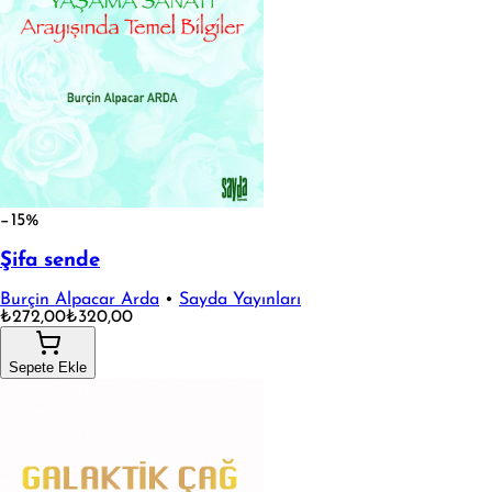
−15%
Şifa sende
Burçin Alpacar Arda
•
Sayda Yayınları
₺272,00
₺320,00
Sepete Ekle