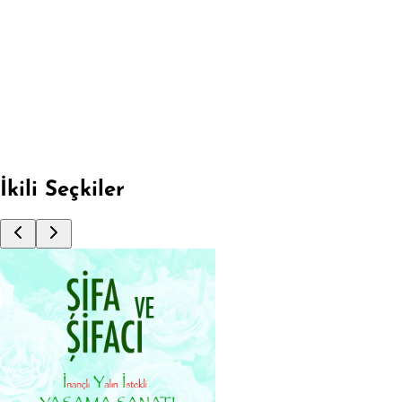
BOYAMALI - KUMRU HİKAYESİ
Fırsata Git
İkili Seçkiler