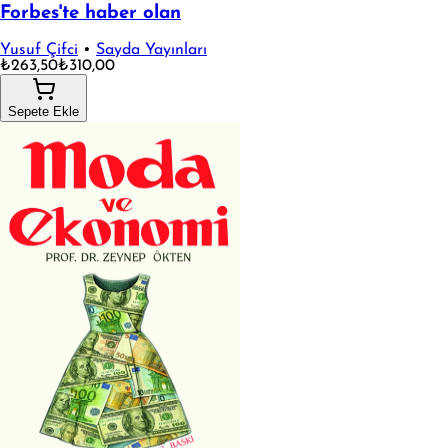
Forbes'te haber olan
Yusuf Çifci
•
Sayda Yayınları
₺263,50
₺310,00
Sepete Ekle