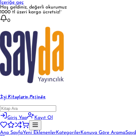
İçeriğe geç
Hoş geldiniz, değerli okurumuz
1000 tl üzeri kargo ücretsiz!¨
0
İyi Kitapların Peşinde
Giriş Yap
Kayıt Ol
Ana Sayfa
Yeni Eklenenler
Kategoriler
Konuya Göre Arama
Sayd