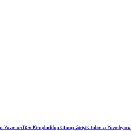
a Yayınları
Tüm Kitaplar
Blog
Kitapçı Girişi
Kitabınızı Yayınlıyoru