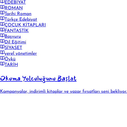
EDEBİYAT
ROMAN
Tarihi Roman
Türkçe Edebiyat
ÇOCUK KİTAPLARI
FANTASTİK
Başvuru
Dil Eğitimi
SİYASET
yerel yönetimler
Öykü
TARİH
Okuma Yolculuğunu Başlat
Kampanyalar, indirimli kitaplar ve yazar fırsatları seni bekliyor.