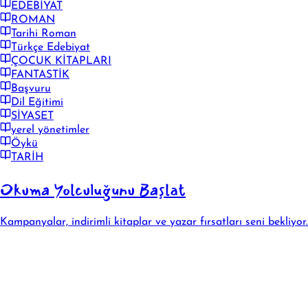
EDEBİYAT
ROMAN
Tarihi Roman
Türkçe Edebiyat
ÇOCUK KİTAPLARI
FANTASTİK
Başvuru
Dil Eğitimi
SİYASET
yerel yönetimler
Öykü
TARİH
Okuma Yolculuğunu Başlat
Kampanyalar, indirimli kitaplar ve yazar fırsatları seni bekliyor.