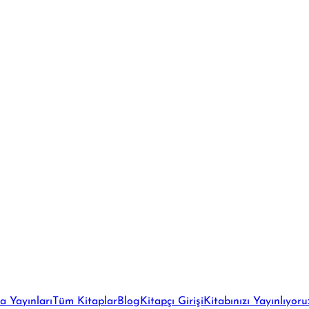
a Yayınları
Tüm Kitaplar
Blog
Kitapçı Girişi
Kitabınızı Yayınlıyoru