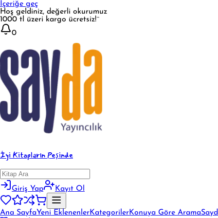
İçeriğe geç
Hoş geldiniz, değerli okurumuz
1000 tl üzeri kargo ücretsiz!¨
0
İyi Kitapların Peşinde
Giriş Yap
Kayıt Ol
Ana Sayfa
Yeni Eklenenler
Kategoriler
Konuya Göre Arama
Sayd