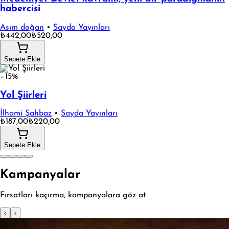
habercisi
Asım doğan
•
Sayda Yayınları
₺442,00
₺520,00
Sepete Ekle
−15%
Yol Şiirleri
İlhami Şahbaz
•
Sayda Yayınları
₺187,00
₺220,00
Sepete Ekle
Kampanyalar
Fırsatları kaçırma, kampanyalara göz at
‹
›