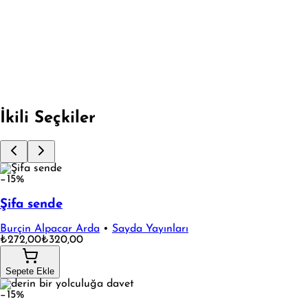
BOYAMALI - KUMRU HİKAYESİ
Fırsata Git
İkili Seçkiler
−15%
Şifa sende
Burçin Alpacar Arda
•
Sayda Yayınları
₺272,00
₺320,00
Sepete Ekle
−15%