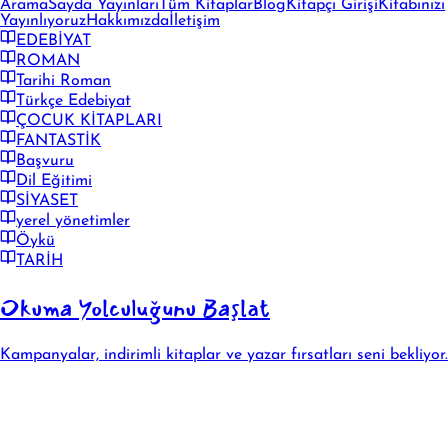
Arama
Sayda Yayınları
Tüm Kitaplar
Blog
Kitapçı Girişi
Kitabınızı
Yayınlıyoruz
Hakkımızda
İletişim
EDEBİYAT
ROMAN
Tarihi Roman
Türkçe Edebiyat
ÇOCUK KİTAPLARI
FANTASTİK
Başvuru
Dil Eğitimi
SİYASET
yerel yönetimler
Öykü
TARİH
Okuma Yolculuğunu Başlat
Kampanyalar, indirimli kitaplar ve yazar fırsatları seni bekliyor.