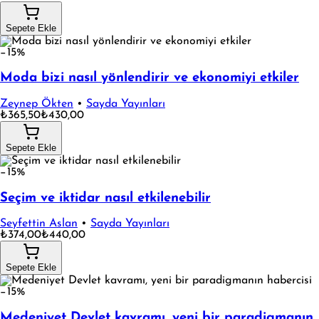
Sepete Ekle
−15%
Moda bizi nasıl yönlendirir ve ekonomiyi etkiler
Zeynep Ökten
•
Sayda Yayınları
₺365,50
₺430,00
Sepete Ekle
−15%
Seçim ve iktidar nasıl etkilenebilir
Seyfettin Aslan
•
Sayda Yayınları
₺374,00
₺440,00
Sepete Ekle
−15%
Medeniyet Devlet kavramı, yeni bir paradigmanın