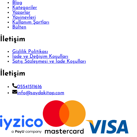
Blog
Kategoriler
Yazarlar
Yayinevleri
Kullanım Şartları
Bülten
İletişim
Gizlilik Politikası
İade ve Değişim Koşulları
Satış Sözleşmesi ve İade Koşulları
İletişim
05541511616
info@saydakitap.com