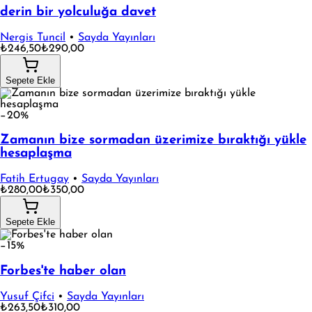
derin bir yolculuğa davet
Nergis Tuncil
•
Sayda Yayınları
₺246,50
₺290,00
Sepete Ekle
−20%
Zamanın bize sormadan üzerimize bıraktığı yükle
hesaplaşma
Fatih Ertugay
•
Sayda Yayınları
₺280,00
₺350,00
Sepete Ekle
−15%
Forbes'te haber olan
Yusuf Çifci
•
Sayda Yayınları
₺263,50
₺310,00