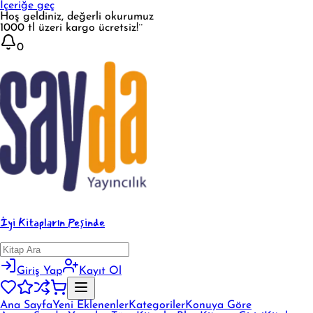
İçeriğe geç
Hoş geldiniz, değerli okurumuz
1000 tl üzeri kargo ücretsiz!¨
0
İyi Kitapların Peşinde
Giriş Yap
Kayıt Ol
Ana Sayfa
Yeni Eklenenler
Kategoriler
Konuya Göre