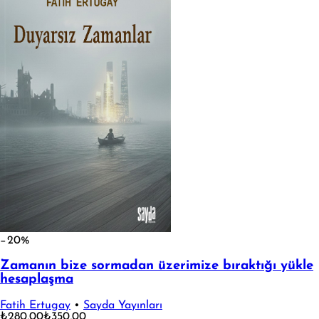
−20%
Zamanın bize sormadan üzerimize bıraktığı yükle
hesaplaşma
Fatih Ertugay
•
Sayda Yayınları
₺280,00
₺350,00