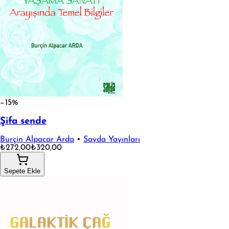
−15%
Şifa sende
Burçin Alpacar Arda
•
Sayda Yayınları
₺272,00
₺320,00
Sepete Ekle