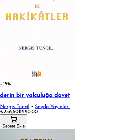
−15%
derin bir yolculuğa davet
Nergis Tuncil
•
Sayda Yayınları
₺246,50
₺290,00
Sepete Ekle