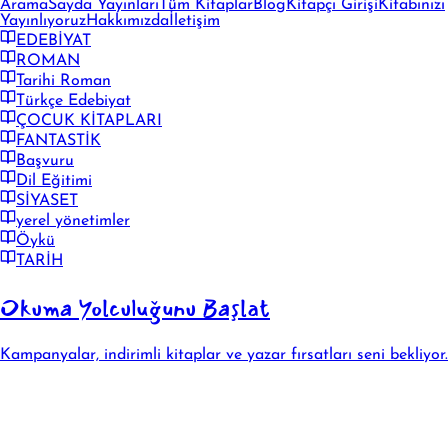
Arama
Sayda Yayınları
Tüm Kitaplar
Blog
Kitapçı Girişi
Kitabınızı
Yayınlıyoruz
Hakkımızda
İletişim
EDEBİYAT
ROMAN
Tarihi Roman
Türkçe Edebiyat
ÇOCUK KİTAPLARI
FANTASTİK
Başvuru
Dil Eğitimi
SİYASET
yerel yönetimler
Öykü
TARİH
Okuma Yolculuğunu Başlat
Kampanyalar, indirimli kitaplar ve yazar fırsatları seni bekliyor.