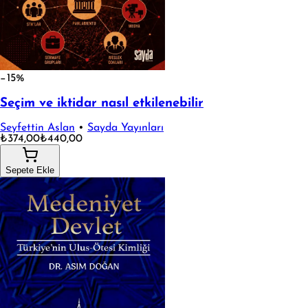
−15%
Seçim ve iktidar nasıl etkilenebilir
Seyfettin Aslan
•
Sayda Yayınları
₺374,00
₺440,00
Sepete Ekle