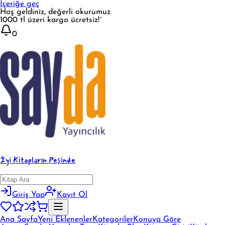
İçeriğe geç
Hoş geldiniz, değerli okurumuz
1000 tl üzeri kargo ücretsiz!¨
0
İyi Kitapların Peşinde
Giriş Yap
Kayıt Ol
Ana Sayfa
Yeni Eklenenler
Kategoriler
Konuya Göre