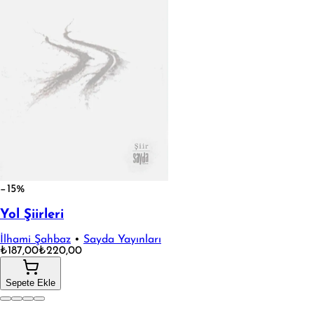
−15%
Yol Şiirleri
İlhami Şahbaz
•
Sayda Yayınları
₺187,00
₺220,00
Sepete Ekle