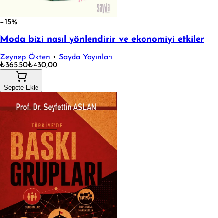
−15%
Moda bizi nasıl yönlendirir ve ekonomiyi etkiler
Zeynep Ökten
•
Sayda Yayınları
₺365,50
₺430,00
Sepete Ekle