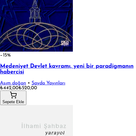
−15%
Medeniyet Devlet kavramı, yeni bir paradigmanın
habercisi
Asım doğan
•
Sayda Yayınları
₺442,00
₺520,00
Sepete Ekle