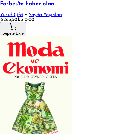
Forbes'te haber olan
Yusuf Çifci
•
Sayda Yayınları
₺263,50
₺310,00
Sepete Ekle