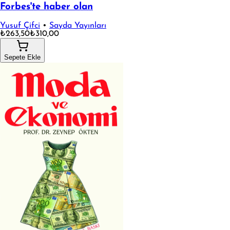
Forbes'te haber olan
Yusuf Çifci
•
Sayda Yayınları
₺263,50
₺310,00
Sepete Ekle