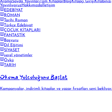
Arama
Sayda Yayınları
Tüm Kitaplar
Blog
Kitapçı Girişi
Kitabınızı
Yayınlıyoruz
Hakkımızda
İletişim
EDEBİYAT
ROMAN
Tarihi Roman
Türkçe Edebiyat
ÇOCUK KİTAPLARI
FANTASTİK
Başvuru
Dil Eğitimi
SİYASET
yerel yönetimler
Öykü
TARİH
Okuma Yolculuğunu Başlat
Kampanyalar, indirimli kitaplar ve yazar fırsatları seni bekliyor.