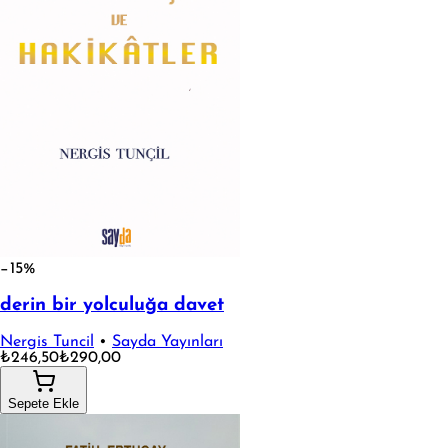
−15%
derin bir yolculuğa davet
Nergis Tuncil
•
Sayda Yayınları
₺246,50
₺290,00
Sepete Ekle