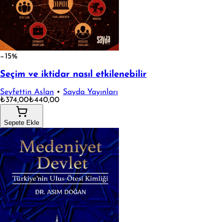
−15%
Seçim ve iktidar nasıl etkilenebilir
Seyfettin Aslan
•
Sayda Yayınları
₺374,00
₺440,00
Sepete Ekle