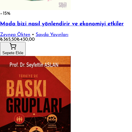
−15%
Moda bizi nasıl yönlendirir ve ekonomiyi etkiler
Zeynep Ökten
•
Sayda Yayınları
₺365,50
₺430,00
Sepete Ekle