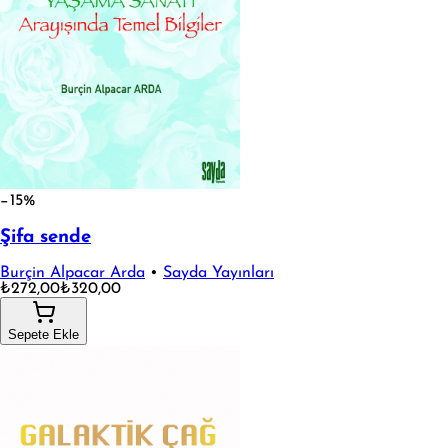
−15%
Şifa sende
Burçin Alpacar Arda
•
Sayda Yayınları
₺272,00
₺320,00
Sepete Ekle