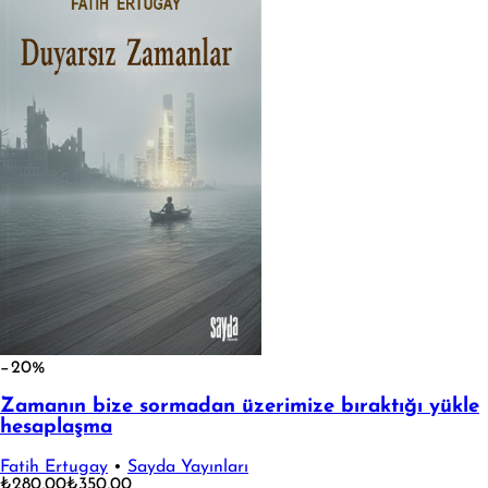
−20%
Zamanın bize sormadan üzerimize bıraktığı yükle
hesaplaşma
Fatih Ertugay
•
Sayda Yayınları
₺280,00
₺350,00