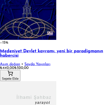
−15%
Medeniyet Devlet kavramı, yeni bir paradigmanın
habercisi
Asım doğan
•
Sayda Yayınları
₺442,00
₺520,00
Sepete Ekle