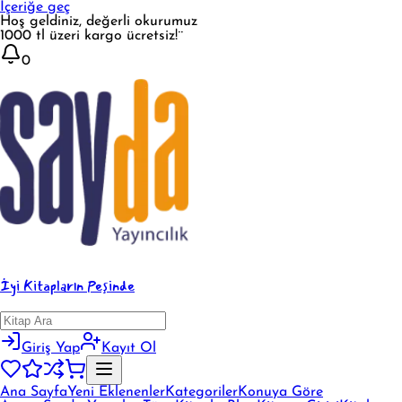
İçeriğe geç
Hoş geldiniz, değerli okurumuz
1000 tl üzeri kargo ücretsiz!¨
0
İyi Kitapların Peşinde
Giriş Yap
Kayıt Ol
Ana Sayfa
Yeni Eklenenler
Kategoriler
Konuya Göre