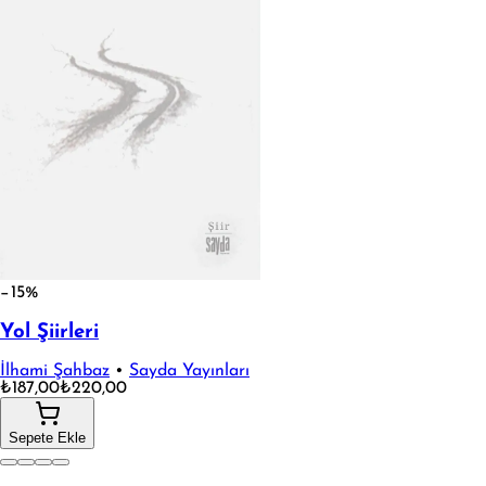
−15%
Yol Şiirleri
İlhami Şahbaz
•
Sayda Yayınları
₺187,00
₺220,00
Sepete Ekle