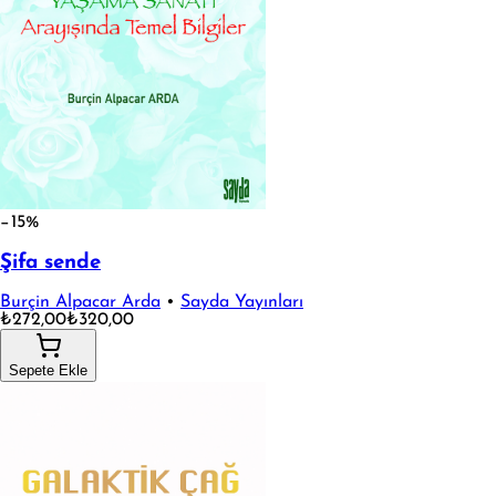
−15%
Şifa sende
Burçin Alpacar Arda
•
Sayda Yayınları
₺272,00
₺320,00
Sepete Ekle