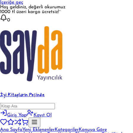
İçeriğe geç
Hoş geldiniz, değerli okurumuz
1000 tl üzeri kargo ücretsiz!¨
0
İyi Kitapların Peşinde
Giriş Yap
Kayıt Ol
Ana Sayfa
Yeni Eklenenler
Kategoriler
Konuya Göre