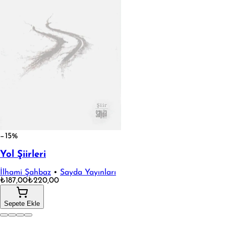
−15%
Yol Şiirleri
İlhami Şahbaz
•
Sayda Yayınları
₺187,00
₺220,00
Sepete Ekle