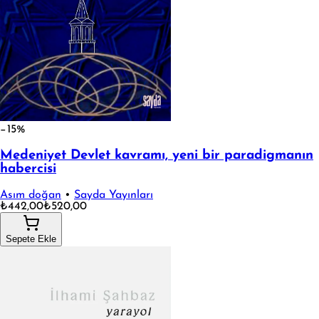
−15%
Medeniyet Devlet kavramı, yeni bir paradigmanın
habercisi
Asım doğan
•
Sayda Yayınları
₺442,00
₺520,00
Sepete Ekle