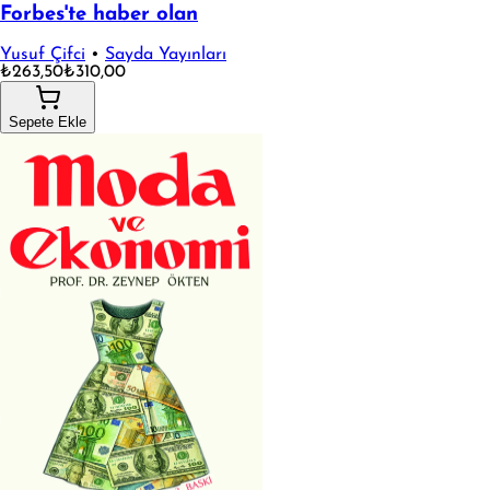
Forbes'te haber olan
Yusuf Çifci
•
Sayda Yayınları
₺263,50
₺310,00
Sepete Ekle