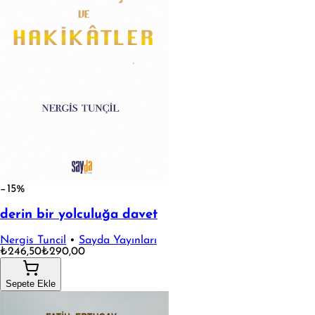
−15%
derin bir yolculuğa davet
Nergis Tuncil
•
Sayda Yayınları
₺246,50
₺290,00
Sepete Ekle