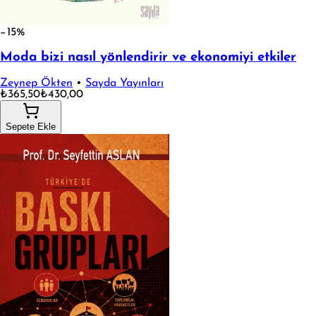
−15%
Moda bizi nasıl yönlendirir ve ekonomiyi etkiler
Zeynep Ökten
•
Sayda Yayınları
₺365,50
₺430,00
Sepete Ekle