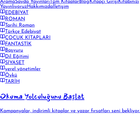
Arama
Sayda Yayınları
Tüm Kitaplar
Blog
Kitapçı Girişi
Kitabınızı
Yayınlıyoruz
Hakkımızda
İletişim
EDEBİYAT
ROMAN
Tarihi Roman
Türkçe Edebiyat
ÇOCUK KİTAPLARI
FANTASTİK
Başvuru
Dil Eğitimi
SİYASET
yerel yönetimler
Öykü
TARİH
Okuma Yolculuğunu Başlat
Kampanyalar, indirimli kitaplar ve yazar fırsatları seni bekliyor.