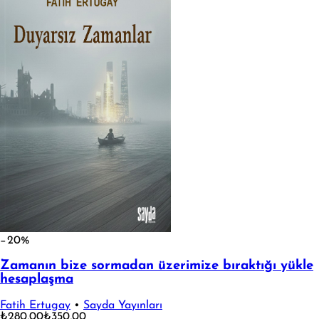
−20%
Zamanın bize sormadan üzerimize bıraktığı yükle
hesaplaşma
Fatih Ertugay
•
Sayda Yayınları
₺280,00
₺350,00