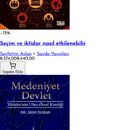
−15%
Seçim ve iktidar nasıl etkilenebilir
Seyfettin Aslan
•
Sayda Yayınları
₺374,00
₺440,00
Sepete Ekle