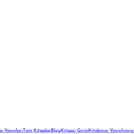
a Yayınları
Tüm Kitaplar
Blog
Kitapçı Girişi
Kitabınızı Yayınlıyoru