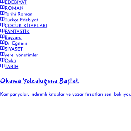
EDEBİYAT
ROMAN
Tarihi Roman
Türkçe Edebiyat
ÇOCUK KİTAPLARI
FANTASTİK
Başvuru
Dil Eğitimi
SİYASET
yerel yönetimler
Öykü
TARİH
Okuma Yolculuğunu Başlat
Kampanyalar, indirimli kitaplar ve yazar fırsatları seni bekliyor.