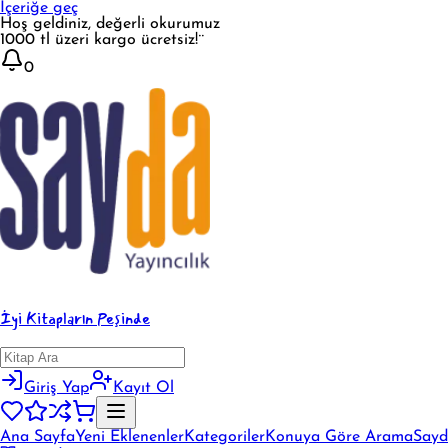
İçeriğe geç
Hoş geldiniz, değerli okurumuz
1000 tl üzeri kargo ücretsiz!¨
0
İyi Kitapların Peşinde
Giriş Yap
Kayıt Ol
Ana Sayfa
Yeni Eklenenler
Kategoriler
Konuya Göre Arama
Sayd