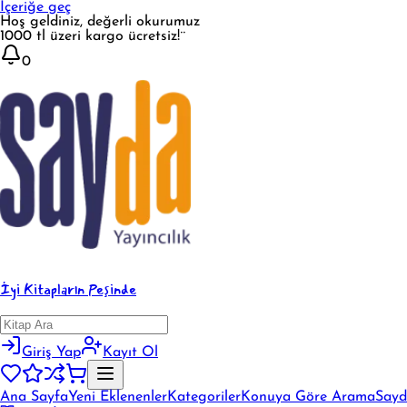
İçeriğe geç
Hoş geldiniz, değerli okurumuz
1000 tl üzeri kargo ücretsiz!¨
0
İyi Kitapların Peşinde
Giriş Yap
Kayıt Ol
Ana Sayfa
Yeni Eklenenler
Kategoriler
Konuya Göre Arama
Sayd