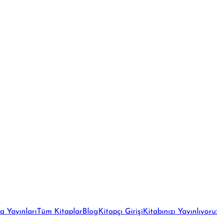
a Yayınları
Tüm Kitaplar
Blog
Kitapçı Girişi
Kitabınızı Yayınlıyoru