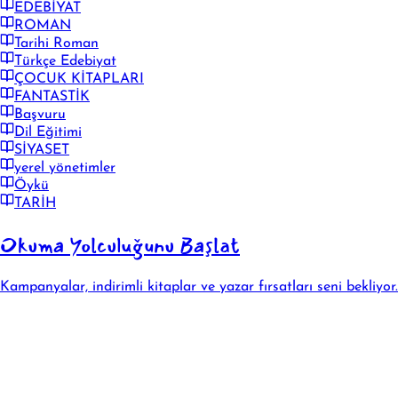
EDEBİYAT
ROMAN
Tarihi Roman
Türkçe Edebiyat
ÇOCUK KİTAPLARI
FANTASTİK
Başvuru
Dil Eğitimi
SİYASET
yerel yönetimler
Öykü
TARİH
Okuma Yolculuğunu Başlat
Kampanyalar, indirimli kitaplar ve yazar fırsatları seni bekliyor.