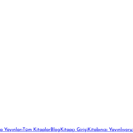
a Yayınları
Tüm Kitaplar
Blog
Kitapçı Girişi
Kitabınızı Yayınlıyoru