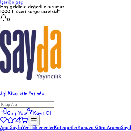
İçeriğe geç
Hoş geldiniz, değerli okurumuz
1000 tl üzeri kargo ücretsiz!¨
0
İyi Kitapların Peşinde
Giriş Yap
Kayıt Ol
Ana Sayfa
Yeni Eklenenler
Kategoriler
Konuya Göre Arama
Sayd