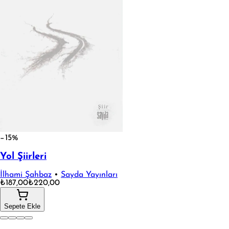
−15%
Yol Şiirleri
İlhami Şahbaz
•
Sayda Yayınları
₺187,00
₺220,00
Sepete Ekle