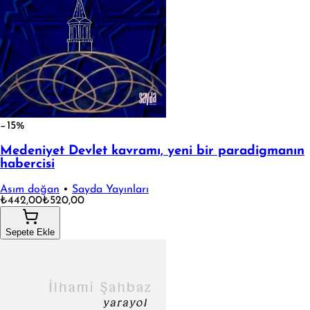
−15%
Medeniyet Devlet kavramı, yeni bir paradigmanın
habercisi
Asım doğan
•
Sayda Yayınları
₺442,00
₺520,00
Sepete Ekle