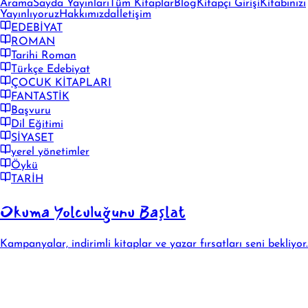
Arama
Sayda Yayınları
Tüm Kitaplar
Blog
Kitapçı Girişi
Kitabınızı
Yayınlıyoruz
Hakkımızda
İletişim
EDEBİYAT
ROMAN
Tarihi Roman
Türkçe Edebiyat
ÇOCUK KİTAPLARI
FANTASTİK
Başvuru
Dil Eğitimi
SİYASET
yerel yönetimler
Öykü
TARİH
Okuma Yolculuğunu Başlat
Kampanyalar, indirimli kitaplar ve yazar fırsatları seni bekliyor.