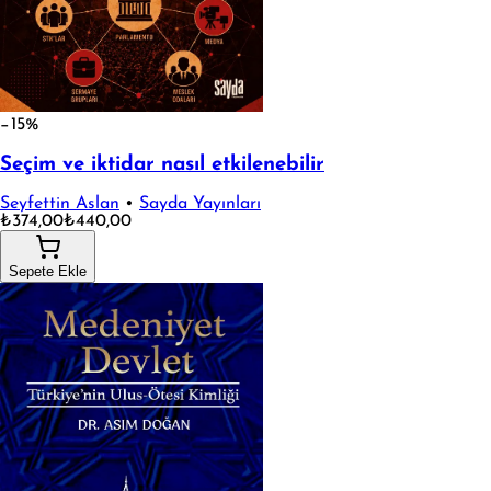
−15%
Seçim ve iktidar nasıl etkilenebilir
Seyfettin Aslan
•
Sayda Yayınları
₺374,00
₺440,00
Sepete Ekle