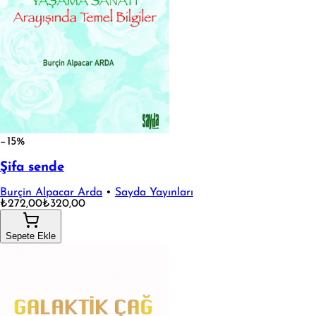
−15%
Şifa sende
Burçin Alpacar Arda
•
Sayda Yayınları
₺272,00
₺320,00
Sepete Ekle