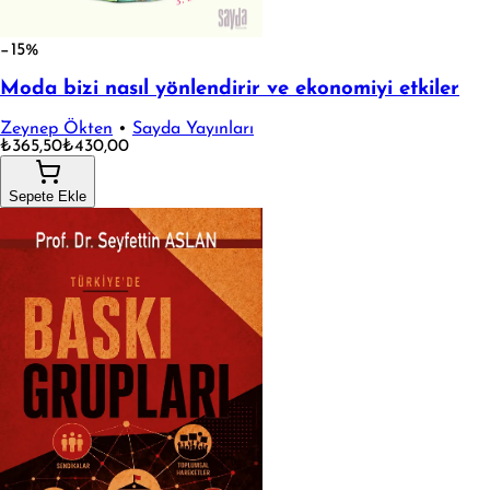
−15%
Moda bizi nasıl yönlendirir ve ekonomiyi etkiler
Zeynep Ökten
•
Sayda Yayınları
₺365,50
₺430,00
Sepete Ekle