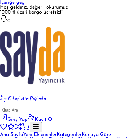
İçeriğe geç
Hoş geldiniz, değerli okurumuz
1000 tl üzeri kargo ücretsiz!¨
0
İyi Kitapların Peşinde
Giriş Yap
Kayıt Ol
Ana Sayfa
Yeni Eklenenler
Kategoriler
Konuya Göre