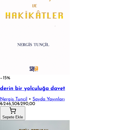
−15%
derin bir yolculuğa davet
Nergis Tuncil
•
Sayda Yayınları
₺246,50
₺290,00
Sepete Ekle