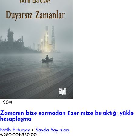
−20%
Zamanın bize sormadan üzerimize bıraktığı yükle
hesaplaşma
Fatih Ertugay
•
Sayda Yayınları
₺280,00
₺350,00