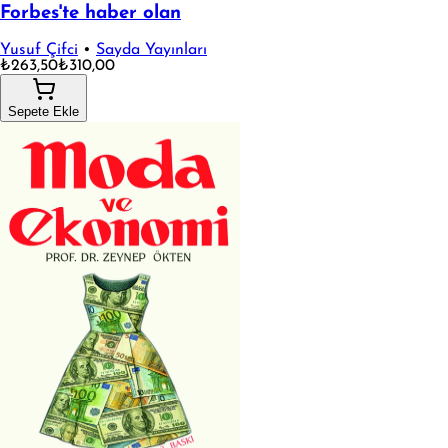
Forbes'te haber olan
Yusuf Çifci
•
Sayda Yayınları
₺263,50
₺310,00
Sepete Ekle