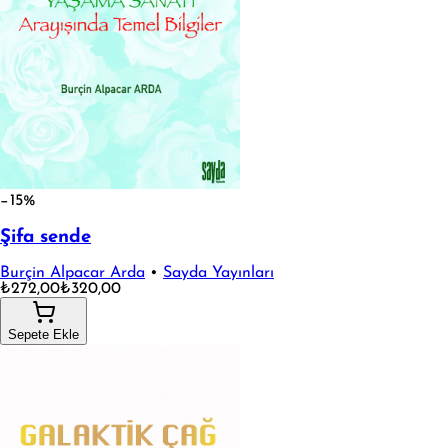
−15%
Şifa sende
Burçin Alpacar Arda
•
Sayda Yayınları
₺272,00
₺320,00
Sepete Ekle