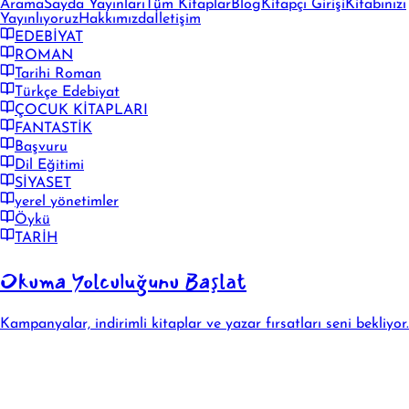
Arama
Sayda Yayınları
Tüm Kitaplar
Blog
Kitapçı Girişi
Kitabınızı
Yayınlıyoruz
Hakkımızda
İletişim
EDEBİYAT
ROMAN
Tarihi Roman
Türkçe Edebiyat
ÇOCUK KİTAPLARI
FANTASTİK
Başvuru
Dil Eğitimi
SİYASET
yerel yönetimler
Öykü
TARİH
Okuma Yolculuğunu Başlat
Kampanyalar, indirimli kitaplar ve yazar fırsatları seni bekliyor.