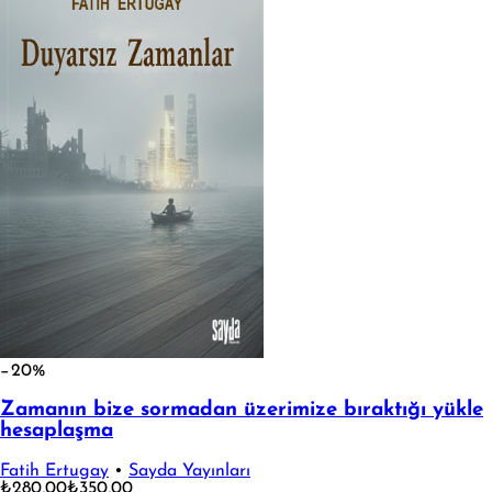
−20%
Zamanın bize sormadan üzerimize bıraktığı yükle
hesaplaşma
Fatih Ertugay
•
Sayda Yayınları
₺280,00
₺350,00