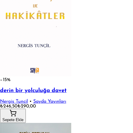
−15%
derin bir yolculuğa davet
Nergis Tuncil
•
Sayda Yayınları
₺246,50
₺290,00
Sepete Ekle