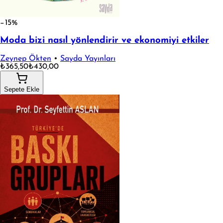
−15%
Moda bizi nasıl yönlendirir ve ekonomiyi etkiler
Zeynep Ökten
•
Sayda Yayınları
₺365,50
₺430,00
Sepete Ekle