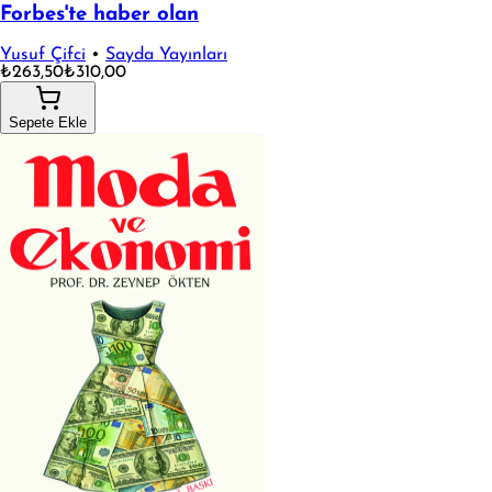
Forbes'te haber olan
Yusuf Çifci
•
Sayda Yayınları
₺263,50
₺310,00
Sepete Ekle