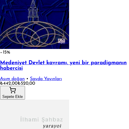
−15%
Medeniyet Devlet kavramı, yeni bir paradigmanın
habercisi
Asım doğan
•
Sayda Yayınları
₺442,00
₺520,00
Sepete Ekle