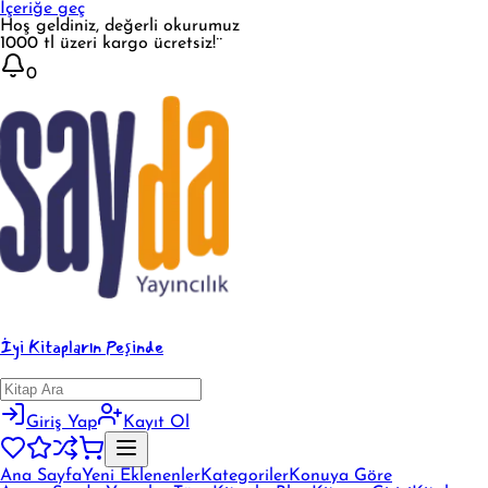
İçeriğe geç
Hoş geldiniz, değerli okurumuz
1000 tl üzeri kargo ücretsiz!¨
0
İyi Kitapların Peşinde
Giriş Yap
Kayıt Ol
Ana Sayfa
Yeni Eklenenler
Kategoriler
Konuya Göre