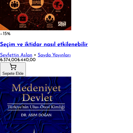
−15%
Seçim ve iktidar nasıl etkilenebilir
Seyfettin Aslan
•
Sayda Yayınları
₺374,00
₺440,00
Sepete Ekle