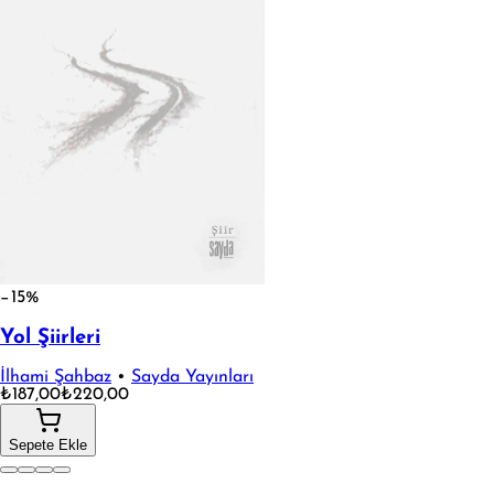
−15%
Yol Şiirleri
İlhami Şahbaz
•
Sayda Yayınları
₺187,00
₺220,00
Sepete Ekle