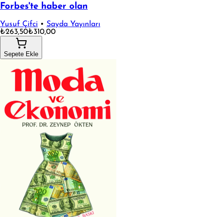
Forbes'te haber olan
Yusuf Çifci
•
Sayda Yayınları
₺263,50
₺310,00
Sepete Ekle