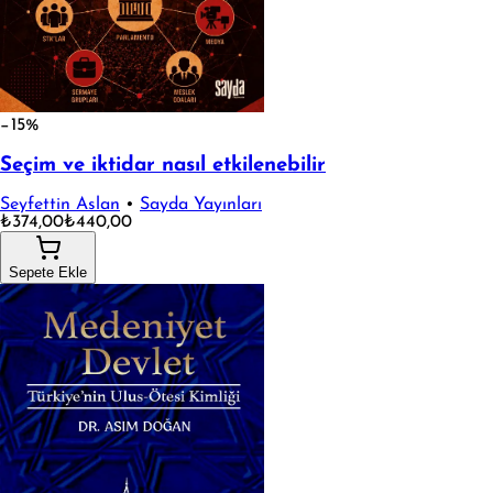
−15%
Seçim ve iktidar nasıl etkilenebilir
Seyfettin Aslan
•
Sayda Yayınları
₺374,00
₺440,00
Sepete Ekle