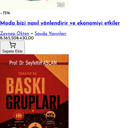
−15%
Moda bizi nasıl yönlendirir ve ekonomiyi etkiler
Zeynep Ökten
•
Sayda Yayınları
₺365,50
₺430,00
Sepete Ekle