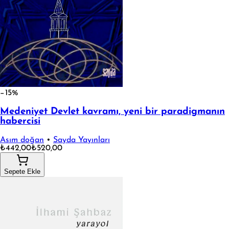
−15%
Medeniyet Devlet kavramı, yeni bir paradigmanın
habercisi
Asım doğan
•
Sayda Yayınları
₺442,00
₺520,00
Sepete Ekle