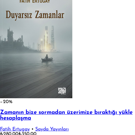
−20%
Zamanın bize sormadan üzerimize bıraktığı yükle
hesaplaşma
Fatih Ertugay
•
Sayda Yayınları
₺280,00
₺350,00