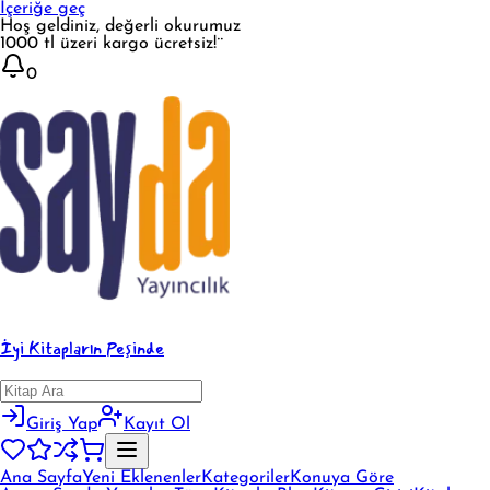
İçeriğe geç
Hoş geldiniz, değerli okurumuz
1000 tl üzeri kargo ücretsiz!¨
0
İyi Kitapların Peşinde
Giriş Yap
Kayıt Ol
Ana Sayfa
Yeni Eklenenler
Kategoriler
Konuya Göre