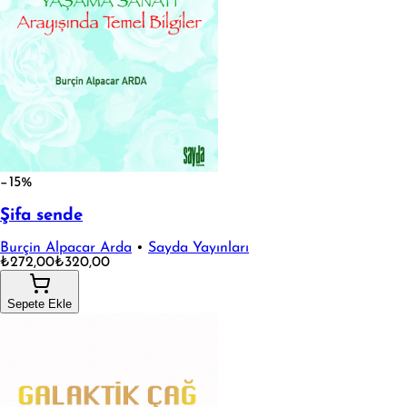
−15%
Şifa sende
Burçin Alpacar Arda
•
Sayda Yayınları
₺272,00
₺320,00
Sepete Ekle