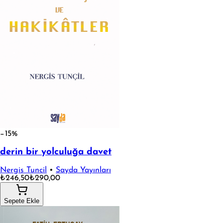
−15%
derin bir yolculuğa davet
Nergis Tuncil
•
Sayda Yayınları
₺246,50
₺290,00
Sepete Ekle