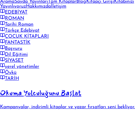
Arama
Sayda Yayınları
Tüm Kitaplar
Blog
Kitapçı Girişi
Kitabınızı
Yayınlıyoruz
Hakkımızda
İletişim
EDEBİYAT
ROMAN
Tarihi Roman
Türkçe Edebiyat
ÇOCUK KİTAPLARI
FANTASTİK
Başvuru
Dil Eğitimi
SİYASET
yerel yönetimler
Öykü
TARİH
Okuma Yolculuğunu Başlat
Kampanyalar, indirimli kitaplar ve yazar fırsatları seni bekliyor.