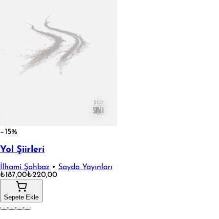
−15%
Yol Şiirleri
İlhami Şahbaz
•
Sayda Yayınları
₺187,00
₺220,00
Sepete Ekle