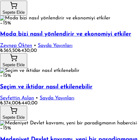
Sepete Ekle
−15%
Moda bizi nasıl yönlendirir ve ekonomiyi etkiler
Zeynep Ökten
•
Sayda Yayınları
₺365,50
₺430,00
Sepete Ekle
−15%
Seçim ve iktidar nasıl etkilenebilir
Seyfettin Aslan
•
Sayda Yayınları
₺374,00
₺440,00
Sepete Ekle
−15%
Medeniyet Devlet kavramı, yeni bir paradigmanın