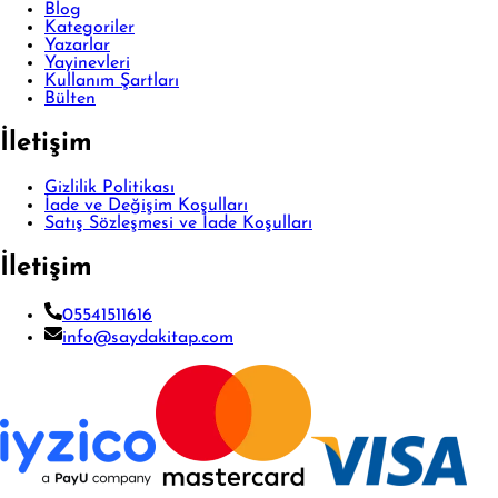
Blog
Kategoriler
Yazarlar
Yayinevleri
Kullanım Şartları
Bülten
İletişim
Gizlilik Politikası
İade ve Değişim Koşulları
Satış Sözleşmesi ve İade Koşulları
İletişim
05541511616
info@saydakitap.com