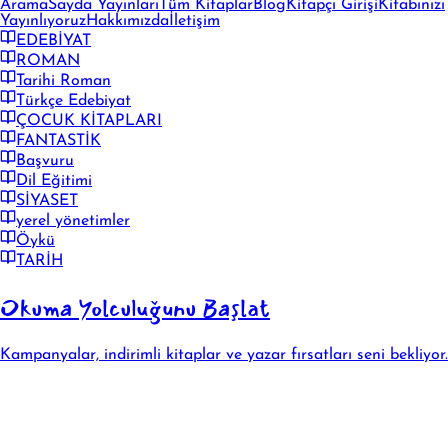
Arama
Sayda Yayınları
Tüm Kitaplar
Blog
Kitapçı Girişi
Kitabınızı
Yayınlıyoruz
Hakkımızda
İletişim
EDEBİYAT
ROMAN
Tarihi Roman
Türkçe Edebiyat
ÇOCUK KİTAPLARI
FANTASTİK
Başvuru
Dil Eğitimi
SİYASET
yerel yönetimler
Öykü
TARİH
Okuma Yolculuğunu Başlat
Kampanyalar, indirimli kitaplar ve yazar fırsatları seni bekliyor.