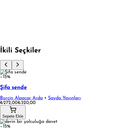
BOYAMALI - KUMRU HİKAYESİ
Fırsata Git
İkili Seçkiler
−15%
Şifa sende
Burçin Alpacar Arda
•
Sayda Yayınları
₺272,00
₺320,00
Sepete Ekle
−15%