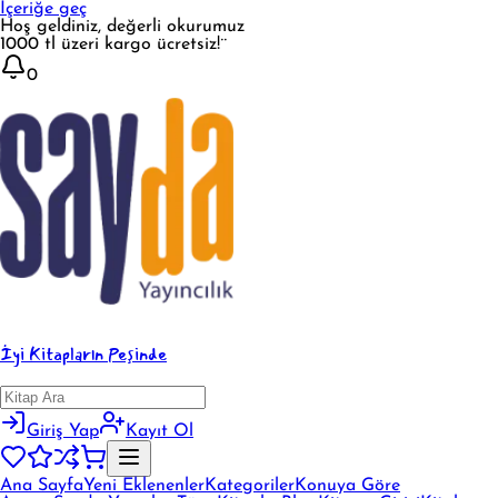
İçeriğe geç
Hoş geldiniz, değerli okurumuz
1000 tl üzeri kargo ücretsiz!¨
0
İyi Kitapların Peşinde
Giriş Yap
Kayıt Ol
Ana Sayfa
Yeni Eklenenler
Kategoriler
Konuya Göre