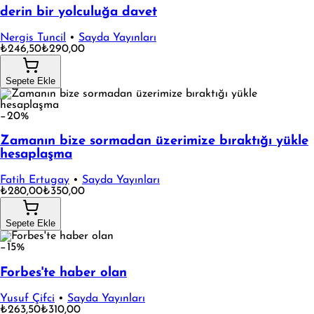
derin bir yolculuğa davet
Nergis Tuncil
•
Sayda Yayınları
₺246,50
₺290,00
Sepete Ekle
−20%
Zamanın bize sormadan üzerimize bıraktığı yükle
hesaplaşma
Fatih Ertugay
•
Sayda Yayınları
₺280,00
₺350,00
Sepete Ekle
−15%
Forbes'te haber olan
Yusuf Çifci
•
Sayda Yayınları
₺263,50
₺310,00