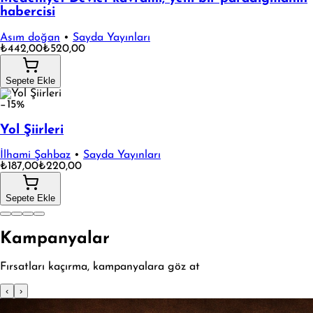
habercisi
Asım doğan
•
Sayda Yayınları
₺442,00
₺520,00
Sepete Ekle
−15%
Yol Şiirleri
İlhami Şahbaz
•
Sayda Yayınları
₺187,00
₺220,00
Sepete Ekle
Kampanyalar
Fırsatları kaçırma, kampanyalara göz at
‹
›