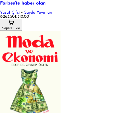
Forbes'te haber olan
Yusuf Çifci
•
Sayda Yayınları
₺263,50
₺310,00
Sepete Ekle