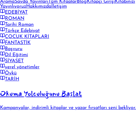
Arama
Sayda Yayınları
Tüm Kitaplar
Blog
Kitapçı Girişi
Kitabınızı
Yayınlıyoruz
Hakkımızda
İletişim
EDEBİYAT
ROMAN
Tarihi Roman
Türkçe Edebiyat
ÇOCUK KİTAPLARI
FANTASTİK
Başvuru
Dil Eğitimi
SİYASET
yerel yönetimler
Öykü
TARİH
Okuma Yolculuğunu Başlat
Kampanyalar, indirimli kitaplar ve yazar fırsatları seni bekliyor.