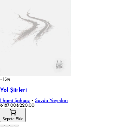
−15%
Yol Şiirleri
İlhami Şahbaz
•
Sayda Yayınları
₺187,00
₺220,00
Sepete Ekle