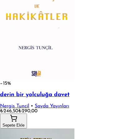
−15%
derin bir yolculuğa davet
Nergis Tuncil
•
Sayda Yayınları
₺246,50
₺290,00
Sepete Ekle