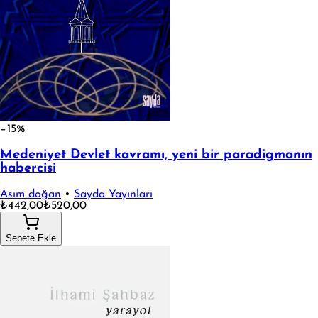
−15%
Medeniyet Devlet kavramı, yeni bir paradigmanın
habercisi
Asım doğan
•
Sayda Yayınları
₺442,00
₺520,00
Sepete Ekle