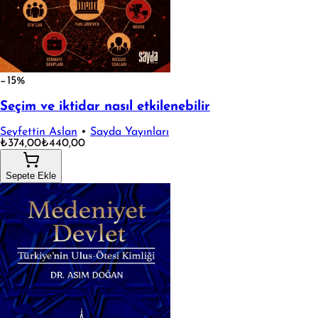
−15%
Seçim ve iktidar nasıl etkilenebilir
Seyfettin Aslan
•
Sayda Yayınları
₺374,00
₺440,00
Sepete Ekle