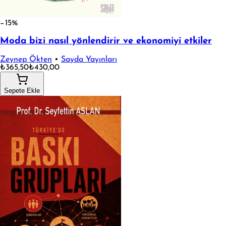
−15%
Moda bizi nasıl yönlendirir ve ekonomiyi etkiler
Zeynep Ökten
•
Sayda Yayınları
₺365,50
₺430,00
Sepete Ekle