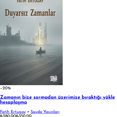
−20%
Zamanın bize sormadan üzerimize bıraktığı yükle
hesaplaşma
Fatih Ertugay
•
Sayda Yayınları
₺280,00
₺350,00