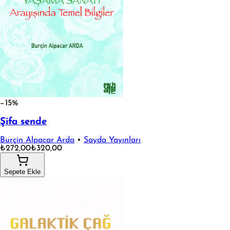
−15%
Şifa sende
Burçin Alpacar Arda
•
Sayda Yayınları
₺272,00
₺320,00
Sepete Ekle