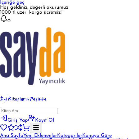
İçeriğe geç
Hoş geldiniz, değerli okurumuz
1000 tl üzeri kargo ücretsiz!¨
0
İyi Kitapların Peşinde
Giriş Yap
Kayıt Ol
Ana Sayfa
Yeni Eklenenler
Kategoriler
Konuya Göre