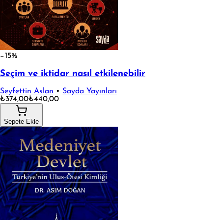
−15%
Seçim ve iktidar nasıl etkilenebilir
Seyfettin Aslan
•
Sayda Yayınları
₺374,00
₺440,00
Sepete Ekle