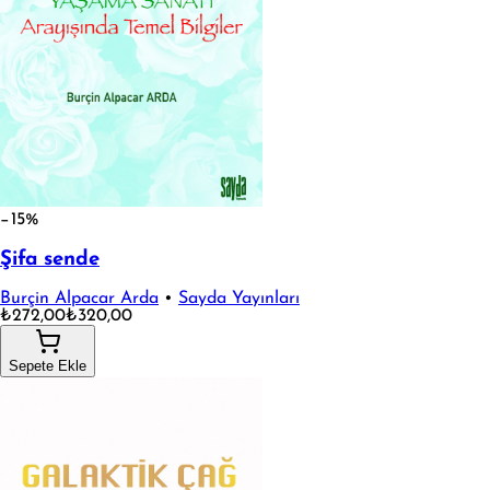
−15%
Şifa sende
Burçin Alpacar Arda
•
Sayda Yayınları
₺272,00
₺320,00
Sepete Ekle