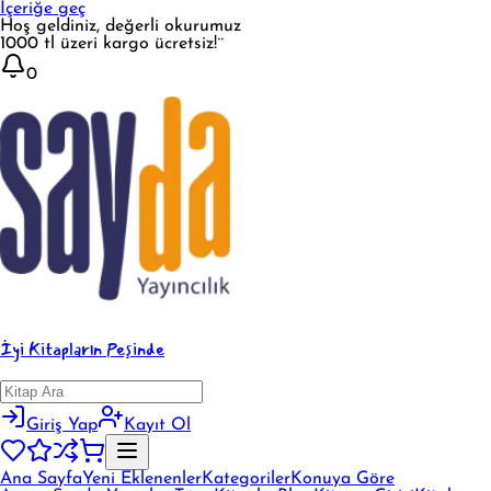
İçeriğe geç
Hoş geldiniz, değerli okurumuz
1000 tl üzeri kargo ücretsiz!¨
0
İyi Kitapların Peşinde
Giriş Yap
Kayıt Ol
Ana Sayfa
Yeni Eklenenler
Kategoriler
Konuya Göre