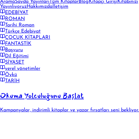
Arama
Sayda Yayınları
Tüm Kitaplar
Blog
Kitapçı Girişi
Kitabınızı
Yayınlıyoruz
Hakkımızda
İletişim
EDEBİYAT
ROMAN
Tarihi Roman
Türkçe Edebiyat
ÇOCUK KİTAPLARI
FANTASTİK
Başvuru
Dil Eğitimi
SİYASET
yerel yönetimler
Öykü
TARİH
Okuma Yolculuğunu Başlat
Kampanyalar, indirimli kitaplar ve yazar fırsatları seni bekliyor.