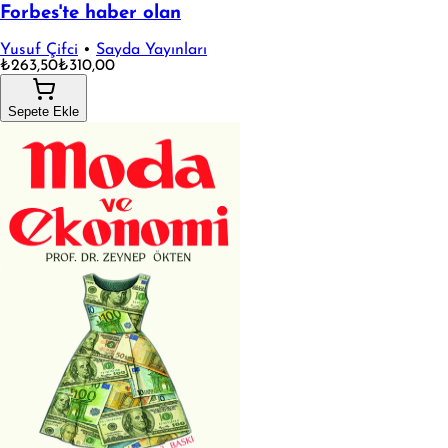
Forbes'te haber olan
Yusuf Çifci
•
Sayda Yayınları
₺263,50
₺310,00
Sepete Ekle