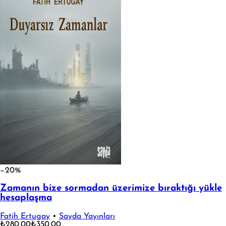
−20%
Zamanın bize sormadan üzerimize bıraktığı yükle
hesaplaşma
Fatih Ertugay
•
Sayda Yayınları
₺280,00
₺350,00