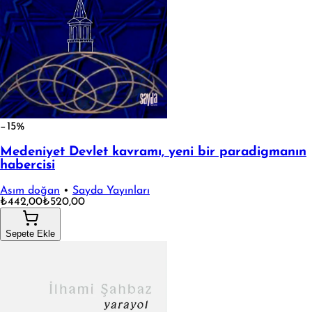
−15%
Medeniyet Devlet kavramı, yeni bir paradigmanın
habercisi
Asım doğan
•
Sayda Yayınları
₺442,00
₺520,00
Sepete Ekle