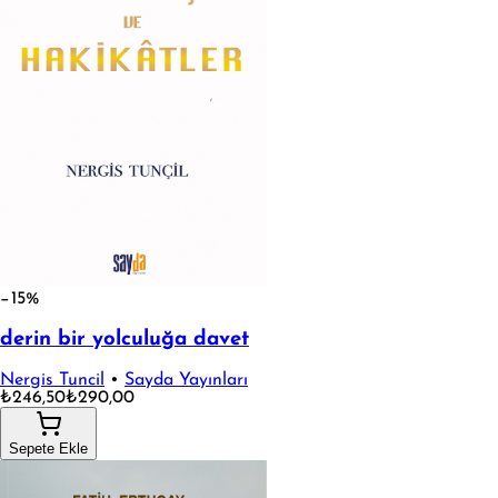
−15%
derin bir yolculuğa davet
Nergis Tuncil
•
Sayda Yayınları
₺246,50
₺290,00
Sepete Ekle