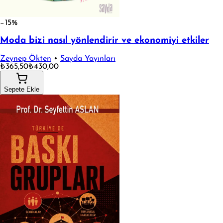
−15%
Moda bizi nasıl yönlendirir ve ekonomiyi etkiler
Zeynep Ökten
•
Sayda Yayınları
₺365,50
₺430,00
Sepete Ekle