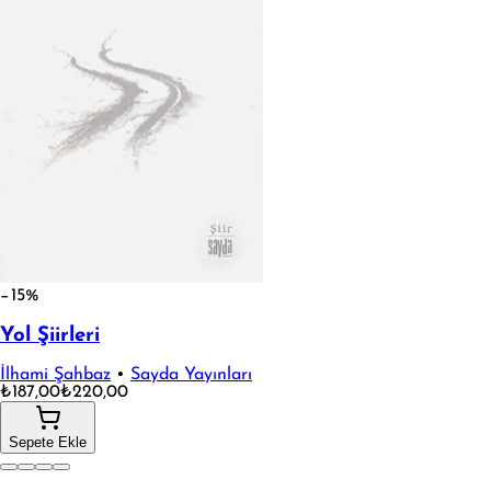
−15%
Yol Şiirleri
İlhami Şahbaz
•
Sayda Yayınları
₺187,00
₺220,00
Sepete Ekle