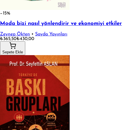
−15%
Moda bizi nasıl yönlendirir ve ekonomiyi etkiler
Zeynep Ökten
•
Sayda Yayınları
₺365,50
₺430,00
Sepete Ekle