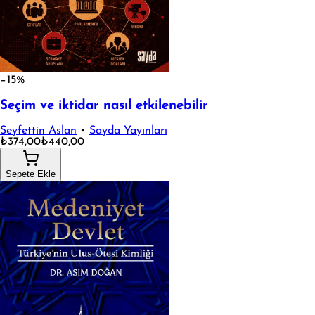
−15%
Seçim ve iktidar nasıl etkilenebilir
Seyfettin Aslan
•
Sayda Yayınları
₺374,00
₺440,00
Sepete Ekle