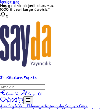
İçeriğe geç
Hoş geldiniz, değerli okurumuz
1000 tl üzeri kargo ücretsiz!¨
0
İyi Kitapların Peşinde
Giriş Yap
Kayıt Ol
Ana Sayfa
Yeni Eklenenler
Kategoriler
Konuya Göre