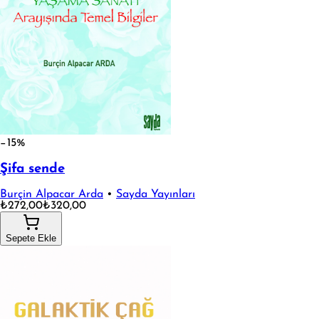
−15%
Şifa sende
Burçin Alpacar Arda
•
Sayda Yayınları
₺272,00
₺320,00
Sepete Ekle