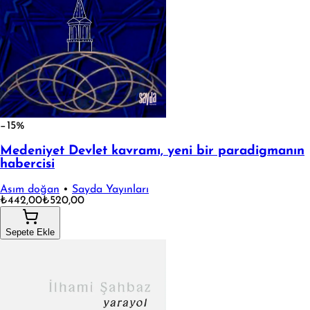
−15%
Medeniyet Devlet kavramı, yeni bir paradigmanın
habercisi
Asım doğan
•
Sayda Yayınları
₺442,00
₺520,00
Sepete Ekle