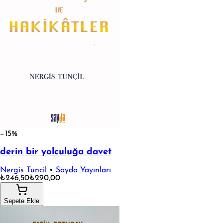
−15%
derin bir yolculuğa davet
Nergis Tuncil
•
Sayda Yayınları
₺246,50
₺290,00
Sepete Ekle