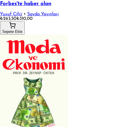
Forbes'te haber olan
Yusuf Çifci
•
Sayda Yayınları
₺263,50
₺310,00
Sepete Ekle