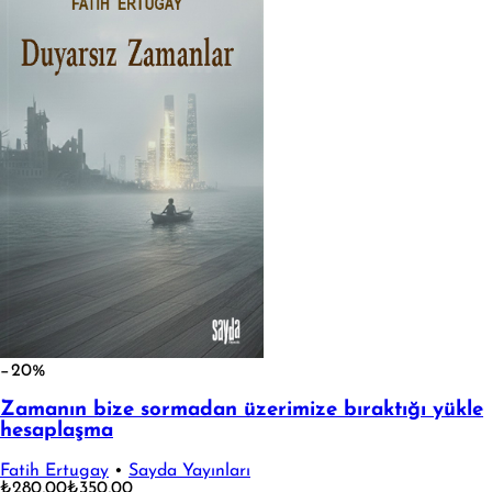
−20%
Zamanın bize sormadan üzerimize bıraktığı yükle
hesaplaşma
Fatih Ertugay
•
Sayda Yayınları
₺280,00
₺350,00