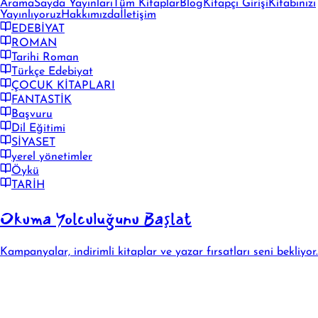
Arama
Sayda Yayınları
Tüm Kitaplar
Blog
Kitapçı Girişi
Kitabınızı
Yayınlıyoruz
Hakkımızda
İletişim
EDEBİYAT
ROMAN
Tarihi Roman
Türkçe Edebiyat
ÇOCUK KİTAPLARI
FANTASTİK
Başvuru
Dil Eğitimi
SİYASET
yerel yönetimler
Öykü
TARİH
Okuma Yolculuğunu Başlat
Kampanyalar, indirimli kitaplar ve yazar fırsatları seni bekliyor.