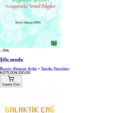
−15%
Şifa sende
Burçin Alpacar Arda
•
Sayda Yayınları
₺272,00
₺320,00
Sepete Ekle