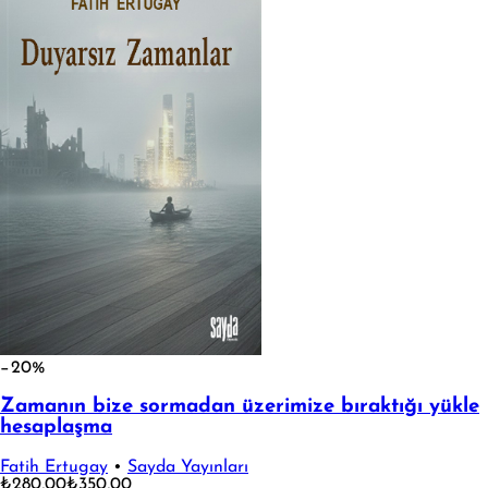
−20%
Zamanın bize sormadan üzerimize bıraktığı yükle
hesaplaşma
Fatih Ertugay
•
Sayda Yayınları
₺280,00
₺350,00