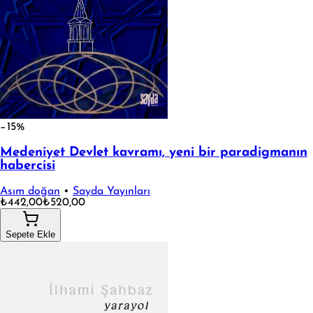
−15%
Medeniyet Devlet kavramı, yeni bir paradigmanın
habercisi
Asım doğan
•
Sayda Yayınları
₺442,00
₺520,00
Sepete Ekle