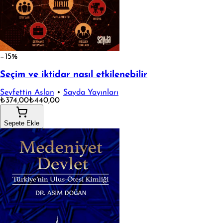
−15%
Seçim ve iktidar nasıl etkilenebilir
Seyfettin Aslan
•
Sayda Yayınları
₺374,00
₺440,00
Sepete Ekle