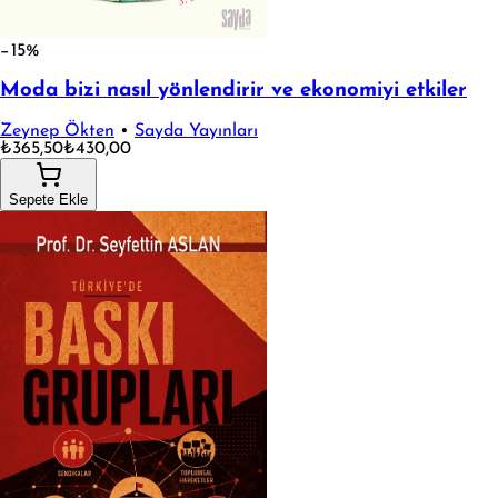
−15%
Moda bizi nasıl yönlendirir ve ekonomiyi etkiler
Zeynep Ökten
•
Sayda Yayınları
₺365,50
₺430,00
Sepete Ekle