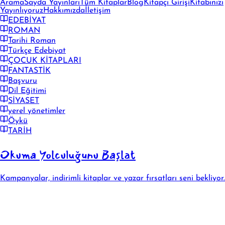
Arama
Sayda Yayınları
Tüm Kitaplar
Blog
Kitapçı Girişi
Kitabınızı
Yayınlıyoruz
Hakkımızda
İletişim
EDEBİYAT
ROMAN
Tarihi Roman
Türkçe Edebiyat
ÇOCUK KİTAPLARI
FANTASTİK
Başvuru
Dil Eğitimi
SİYASET
yerel yönetimler
Öykü
TARİH
Okuma Yolculuğunu Başlat
Kampanyalar, indirimli kitaplar ve yazar fırsatları seni bekliyor.