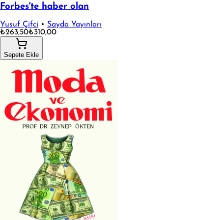
Forbes'te haber olan
Yusuf Çifci
•
Sayda Yayınları
₺263,50
₺310,00
Sepete Ekle