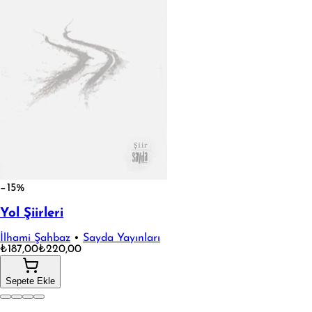
−15%
Yol Şiirleri
İlhami Şahbaz
•
Sayda Yayınları
₺187,00
₺220,00
Sepete Ekle