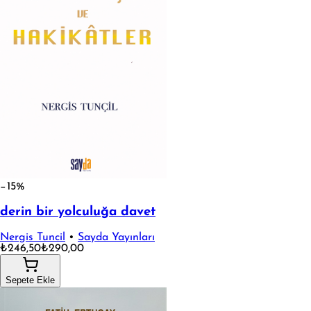
−15%
derin bir yolculuğa davet
Nergis Tuncil
•
Sayda Yayınları
₺246,50
₺290,00
Sepete Ekle