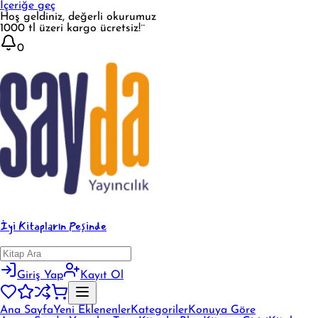
İçeriğe geç
Hoş geldiniz, değerli okurumuz
1000 tl üzeri kargo ücretsiz!¨
0
İyi Kitapların Peşinde
Giriş Yap
Kayıt Ol
Ana Sayfa
Yeni Eklenenler
Kategoriler
Konuya Göre