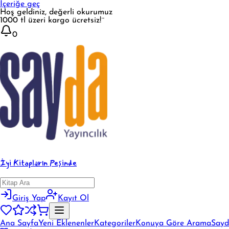
İçeriğe geç
Hoş geldiniz, değerli okurumuz
1000 tl üzeri kargo ücretsiz!¨
0
İyi Kitapların Peşinde
Giriş Yap
Kayıt Ol
Ana Sayfa
Yeni Eklenenler
Kategoriler
Konuya Göre Arama
Sayd