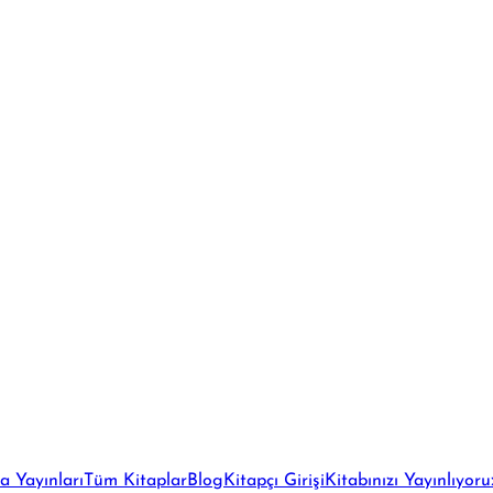
a Yayınları
Tüm Kitaplar
Blog
Kitapçı Girişi
Kitabınızı Yayınlıyoru