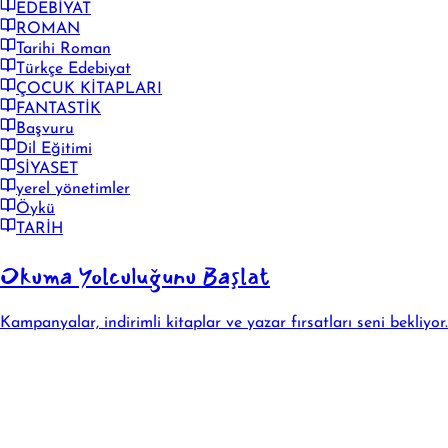
EDEBİYAT
ROMAN
Tarihi Roman
Türkçe Edebiyat
ÇOCUK KİTAPLARI
FANTASTİK
Başvuru
Dil Eğitimi
SİYASET
yerel yönetimler
Öykü
TARİH
Okuma Yolculuğunu Başlat
Kampanyalar, indirimli kitaplar ve yazar fırsatları seni bekliyor.