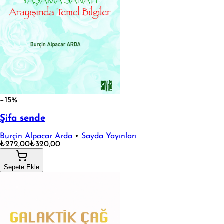
−15%
Şifa sende
Burçin Alpacar Arda
•
Sayda Yayınları
₺272,00
₺320,00
Sepete Ekle