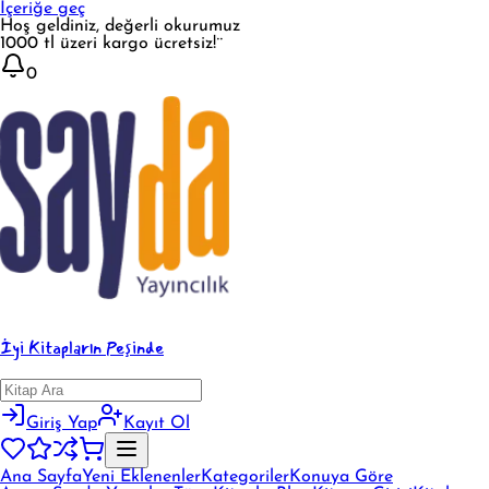
İçeriğe geç
Hoş geldiniz, değerli okurumuz
1000 tl üzeri kargo ücretsiz!¨
0
İyi Kitapların Peşinde
Giriş Yap
Kayıt Ol
Ana Sayfa
Yeni Eklenenler
Kategoriler
Konuya Göre