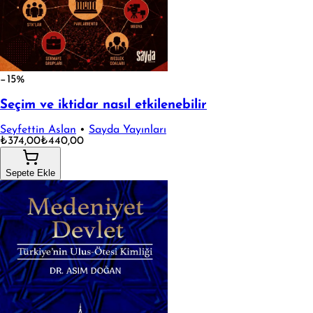
−15%
Seçim ve iktidar nasıl etkilenebilir
Seyfettin Aslan
•
Sayda Yayınları
₺374,00
₺440,00
Sepete Ekle