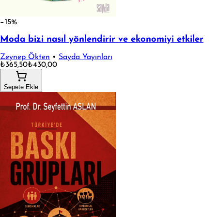
−15%
Moda bizi nasıl yönlendirir ve ekonomiyi etkiler
Zeynep Ökten
•
Sayda Yayınları
₺365,50
₺430,00
Sepete Ekle