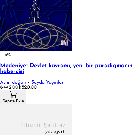
−15%
Medeniyet Devlet kavramı, yeni bir paradigmanın
habercisi
Asım doğan
•
Sayda Yayınları
₺442,00
₺520,00
Sepete Ekle