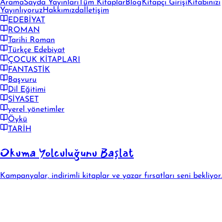
Arama
Sayda Yayınları
Tüm Kitaplar
Blog
Kitapçı Girişi
Kitabınızı
Yayınlıyoruz
Hakkımızda
İletişim
EDEBİYAT
ROMAN
Tarihi Roman
Türkçe Edebiyat
ÇOCUK KİTAPLARI
FANTASTİK
Başvuru
Dil Eğitimi
SİYASET
yerel yönetimler
Öykü
TARİH
Okuma Yolculuğunu Başlat
Kampanyalar, indirimli kitaplar ve yazar fırsatları seni bekliyor.