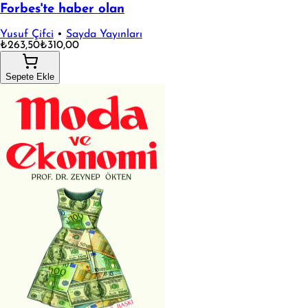
Forbes'te haber olan
Yusuf Çifci
•
Sayda Yayınları
₺263,50
₺310,00
Sepete Ekle