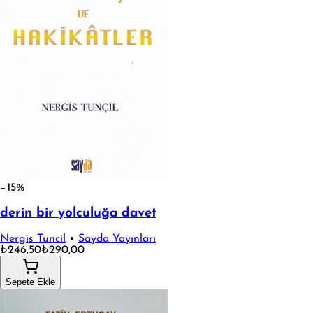
−15%
derin bir yolculuğa davet
Nergis Tuncil
•
Sayda Yayınları
₺246,50
₺290,00
Sepete Ekle