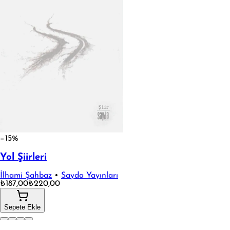
−15%
Yol Şiirleri
İlhami Şahbaz
•
Sayda Yayınları
₺187,00
₺220,00
Sepete Ekle