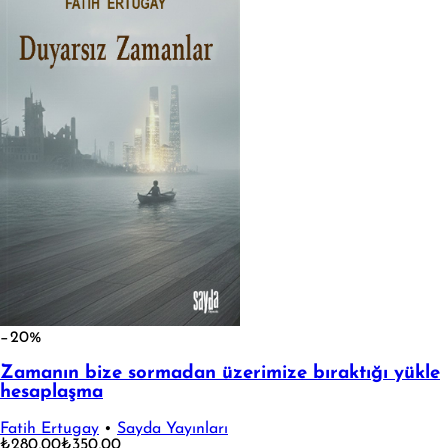
−20%
Zamanın bize sormadan üzerimize bıraktığı yükle
hesaplaşma
Fatih Ertugay
•
Sayda Yayınları
₺280,00
₺350,00