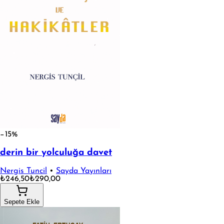
−15%
derin bir yolculuğa davet
Nergis Tuncil
•
Sayda Yayınları
₺246,50
₺290,00
Sepete Ekle