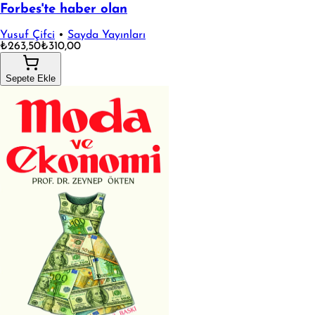
Forbes'te haber olan
Yusuf Çifci
•
Sayda Yayınları
₺263,50
₺310,00
Sepete Ekle