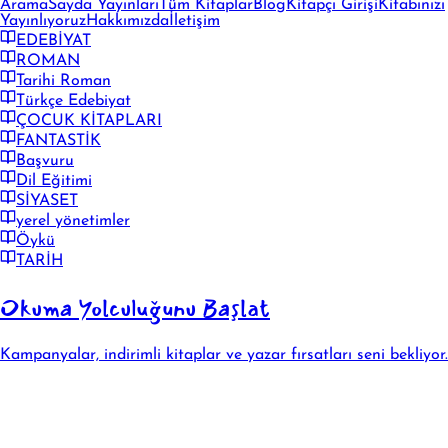
Arama
Sayda Yayınları
Tüm Kitaplar
Blog
Kitapçı Girişi
Kitabınızı
Yayınlıyoruz
Hakkımızda
İletişim
EDEBİYAT
ROMAN
Tarihi Roman
Türkçe Edebiyat
ÇOCUK KİTAPLARI
FANTASTİK
Başvuru
Dil Eğitimi
SİYASET
yerel yönetimler
Öykü
TARİH
Okuma Yolculuğunu Başlat
Kampanyalar, indirimli kitaplar ve yazar fırsatları seni bekliyor.