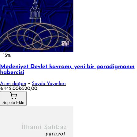
−15%
Medeniyet Devlet kavramı, yeni bir paradigmanın
habercisi
Asım doğan
•
Sayda Yayınları
₺442,00
₺520,00
Sepete Ekle