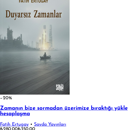
−20%
Zamanın bize sormadan üzerimize bıraktığı yükle
hesaplaşma
Fatih Ertugay
•
Sayda Yayınları
₺280,00
₺350,00