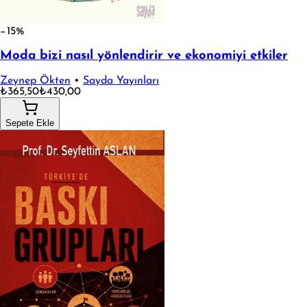
−15%
Moda bizi nasıl yönlendirir ve ekonomiyi etkiler
Zeynep Ökten
•
Sayda Yayınları
₺365,50
₺430,00
Sepete Ekle