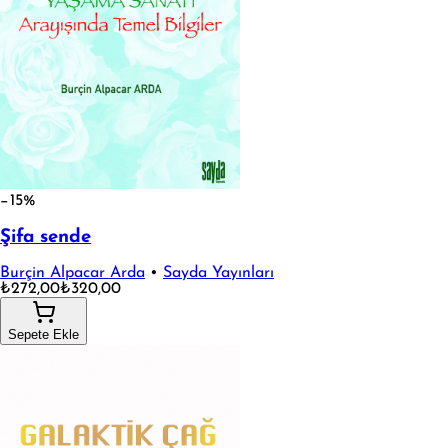
−15%
Şifa sende
Burçin Alpacar Arda
•
Sayda Yayınları
₺272,00
₺320,00
Sepete Ekle