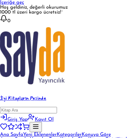
İçeriğe geç
Hoş geldiniz, değerli okurumuz
1000 tl üzeri kargo ücretsiz!¨
0
İyi Kitapların Peşinde
Giriş Yap
Kayıt Ol
Ana Sayfa
Yeni Eklenenler
Kategoriler
Konuya Göre