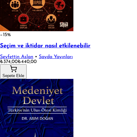
−15%
Seçim ve iktidar nasıl etkilenebilir
Seyfettin Aslan
•
Sayda Yayınları
₺374,00
₺440,00
Sepete Ekle