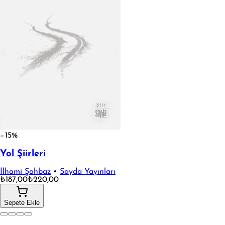
−15%
Yol Şiirleri
İlhami Şahbaz
•
Sayda Yayınları
₺187,00
₺220,00
Sepete Ekle