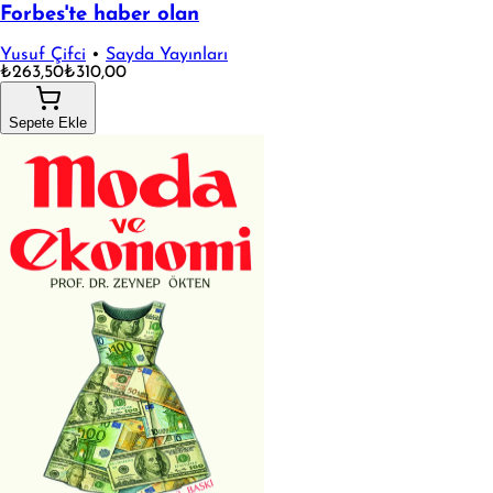
Forbes'te haber olan
Yusuf Çifci
•
Sayda Yayınları
₺263,50
₺310,00
Sepete Ekle