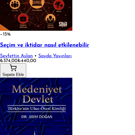
−15%
Seçim ve iktidar nasıl etkilenebilir
Seyfettin Aslan
•
Sayda Yayınları
₺374,00
₺440,00
Sepete Ekle