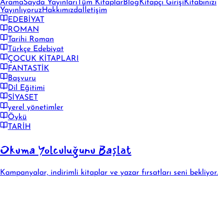
Arama
Sayda Yayınları
Tüm Kitaplar
Blog
Kitapçı Girişi
Kitabınızı
Yayınlıyoruz
Hakkımızda
İletişim
EDEBİYAT
ROMAN
Tarihi Roman
Türkçe Edebiyat
ÇOCUK KİTAPLARI
FANTASTİK
Başvuru
Dil Eğitimi
SİYASET
yerel yönetimler
Öykü
TARİH
Okuma Yolculuğunu Başlat
Kampanyalar, indirimli kitaplar ve yazar fırsatları seni bekliyor.