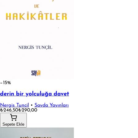
−15%
derin bir yolculuğa davet
Nergis Tuncil
•
Sayda Yayınları
₺246,50
₺290,00
Sepete Ekle