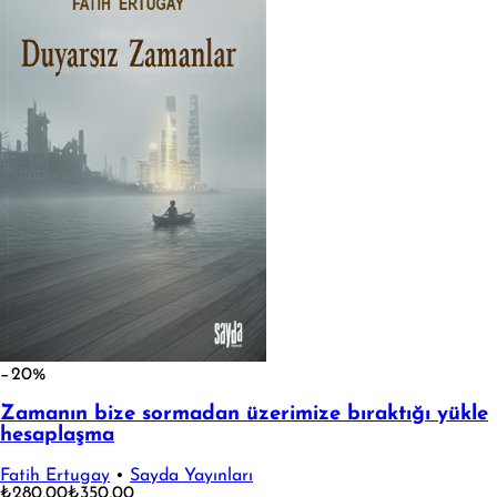
−20%
Zamanın bize sormadan üzerimize bıraktığı yükle
hesaplaşma
Fatih Ertugay
•
Sayda Yayınları
₺280,00
₺350,00