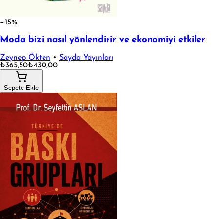
−15%
Moda bizi nasıl yönlendirir ve ekonomiyi etkiler
Zeynep Ökten
•
Sayda Yayınları
₺365,50
₺430,00
Sepete Ekle