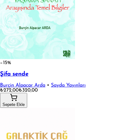
−15%
Şifa sende
Burçin Alpacar Arda
•
Sayda Yayınları
₺272,00
₺320,00
Sepete Ekle