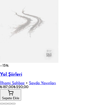
−15%
Yol Şiirleri
İlhami Şahbaz
•
Sayda Yayınları
₺187,00
₺220,00
Sepete Ekle