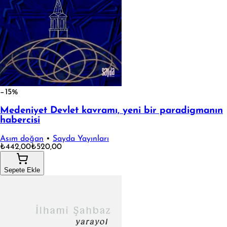
−15%
Medeniyet Devlet kavramı, yeni bir paradigmanın
habercisi
Asım doğan
•
Sayda Yayınları
₺442,00
₺520,00
Sepete Ekle