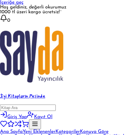
İçeriğe geç
Hoş geldiniz, değerli okurumuz
1000 tl üzeri kargo ücretsiz!¨
0
İyi Kitapların Peşinde
Giriş Yap
Kayıt Ol
Ana Sayfa
Yeni Eklenenler
Kategoriler
Konuya Göre