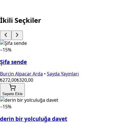
BOYAMALI - KUMRU HİKAYESİ
Fırsata Git
İkili Seçkiler
−15%
Şifa sende
Burçin Alpacar Arda
•
Sayda Yayınları
₺272,00
₺320,00
Sepete Ekle
−15%
derin bir yolculuğa davet