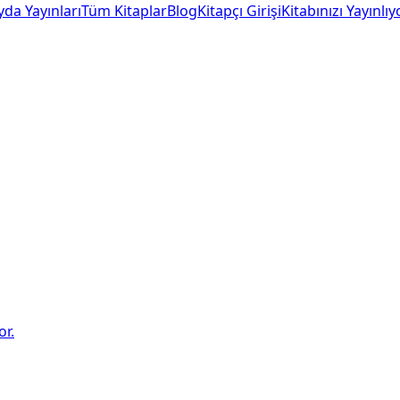
yda Yayınları
Tüm Kitaplar
Blog
Kitapçı Girişi
Kitabınızı Yayınlı
or.