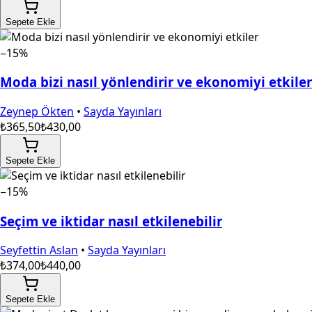
Sepete Ekle
−15%
Moda bizi nasıl yönlendirir ve ekonomiyi etkiler
Zeynep Ökten
•
Sayda Yayınları
₺365,50
₺430,00
Sepete Ekle
−15%
Seçim ve iktidar nasıl etkilenebilir
Seyfettin Aslan
•
Sayda Yayınları
₺374,00
₺440,00
Sepete Ekle