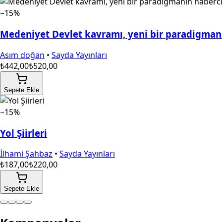
−15%
Medeniyet Devlet kavramı, yeni bir paradigmanı
Asım doğan
•
Sayda Yayınları
₺442,00
₺520,00
Sepete Ekle
−15%
Yol Şiirleri
İlhami Şahbaz
•
Sayda Yayınları
₺187,00
₺220,00
Sepete Ekle