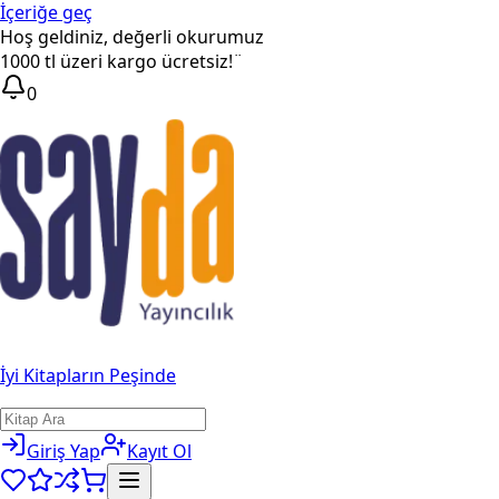
İçeriğe geç
Hoş geldiniz, değerli okurumuz
1000 tl üzeri kargo ücretsiz!¨
0
İyi Kitapların Peşinde
Giriş Yap
Kayıt Ol