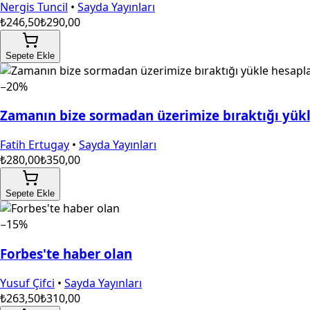
Nergis Tuncil
•
Sayda Yayınları
₺246,50
₺290,00
Sepete Ekle
−20%
Zamanın bize sormadan üzerimize bıraktığı yük
Fatih Ertugay
•
Sayda Yayınları
₺280,00
₺350,00
Sepete Ekle
−15%
Forbes'te haber olan
Yusuf Çifci
•
Sayda Yayınları
₺263,50
₺310,00