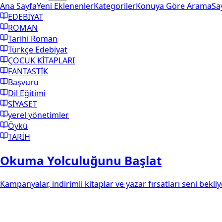
Ana Sayfa
Yeni Eklenenler
Kategoriler
Konuya Göre Arama
Sa
EDEBİYAT
ROMAN
Tarihi Roman
Türkçe Edebiyat
ÇOCUK KİTAPLARI
FANTASTİK
Başvuru
Dil Eğitimi
SİYASET
yerel yönetimler
Öykü
TARİH
Okuma Yolculuğunu Başlat
Kampanyalar, indirimli kitaplar ve yazar fırsatları seni bekliy