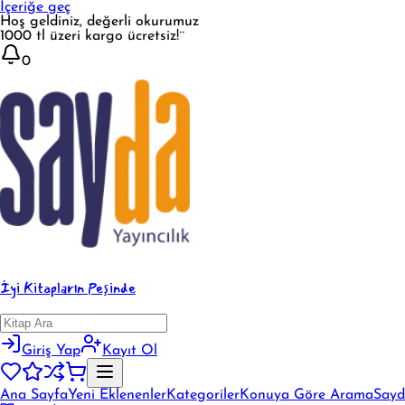
İçeriğe geç
Hoş geldiniz, değerli okurumuz
1000 tl üzeri kargo ücretsiz!¨
0
İyi Kitapların Peşinde
Giriş Yap
Kayıt Ol
Ana Sayfa
Yeni Eklenenler
Kategoriler
Konuya Göre Arama
Sayd