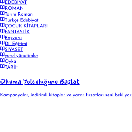
EDEBİYAT
ROMAN
Tarihi Roman
Türkçe Edebiyat
ÇOCUK KİTAPLARI
FANTASTİK
Başvuru
Dil Eğitimi
SİYASET
yerel yönetimler
Öykü
TARİH
Okuma Yolculuğunu Başlat
Kampanyalar, indirimli kitaplar ve yazar fırsatları seni bekliyor.