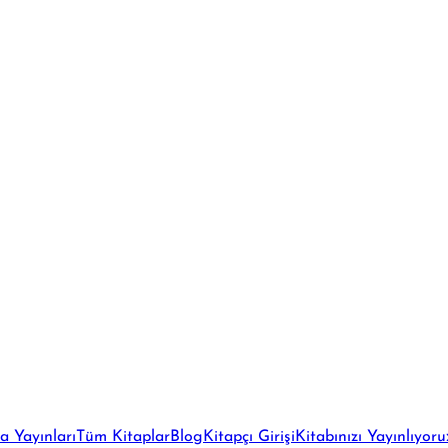
a Yayınları
Tüm Kitaplar
Blog
Kitapçı Girişi
Kitabınızı Yayınlıyoru