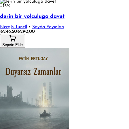
−15%
derin bir yolculuğa davet
Nergis Tuncil
•
Sayda Yayınları
₺246,50
₺290,00
Sepete Ekle