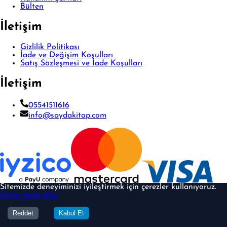
Bülten
İletişim
Gizlilik Politikası
İade ve Değişim Koşulları
Satış Sözleşmesi ve İade Koşulları
İletişim
05541511616
info@saydakitap.com
Sitemizde deneyiminizi iyileştirmek için çerezler kullanıyoruz.
Daha fazla bilgi
© 2026 Sayda Yayınları · Tüm Hakları Saklıdır
Reddet
Kabul Et