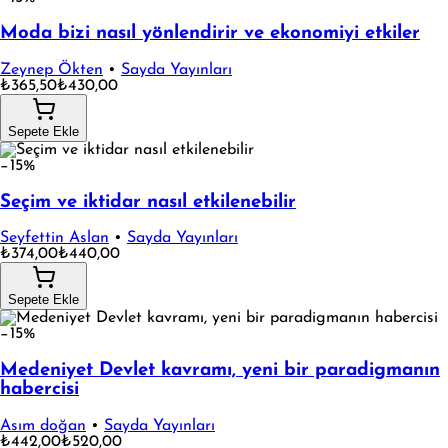
Moda bizi nasıl yönlendirir ve ekonomiyi etkiler
Zeynep Ökten
•
Sayda Yayınları
₺365,50
₺430,00
Sepete Ekle
−15%
Seçim ve iktidar nasıl etkilenebilir
Seyfettin Aslan
•
Sayda Yayınları
₺374,00
₺440,00
Sepete Ekle
−15%
Medeniyet Devlet kavramı, yeni bir paradigmanın
habercisi
Asım doğan
•
Sayda Yayınları
₺442,00
₺520,00