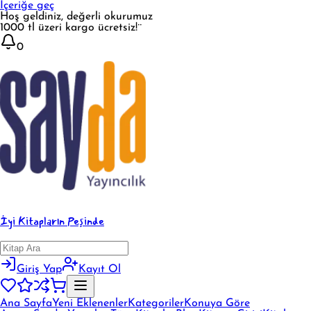
İçeriğe geç
Hoş geldiniz, değerli okurumuz
1000 tl üzeri kargo ücretsiz!¨
0
İyi Kitapların Peşinde
Giriş Yap
Kayıt Ol
Ana Sayfa
Yeni Eklenenler
Kategoriler
Konuya Göre