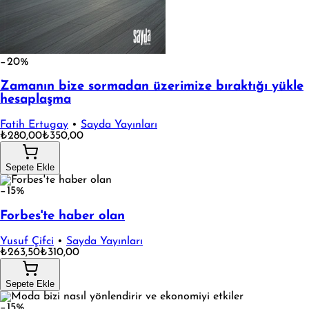
−20%
Zamanın bize sormadan üzerimize bıraktığı yükle
hesaplaşma
Fatih Ertugay
•
Sayda Yayınları
₺280,00
₺350,00
Sepete Ekle
−15%
Forbes'te haber olan
Yusuf Çifci
•
Sayda Yayınları
₺263,50
₺310,00
Sepete Ekle
−15%