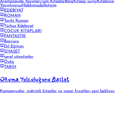
Arama
Sayda Yayınları
Tüm Kitaplar
Blog
Kitapçı Girişi
Kitabınızı
Yayınlıyoruz
Hakkımızda
İletişim
EDEBİYAT
ROMAN
Tarihi Roman
Türkçe Edebiyat
ÇOCUK KİTAPLARI
FANTASTİK
Başvuru
Dil Eğitimi
SİYASET
yerel yönetimler
Öykü
TARİH
Okuma Yolculuğunu Başlat
Kampanyalar, indirimli kitaplar ve yazar fırsatları seni bekliyor.