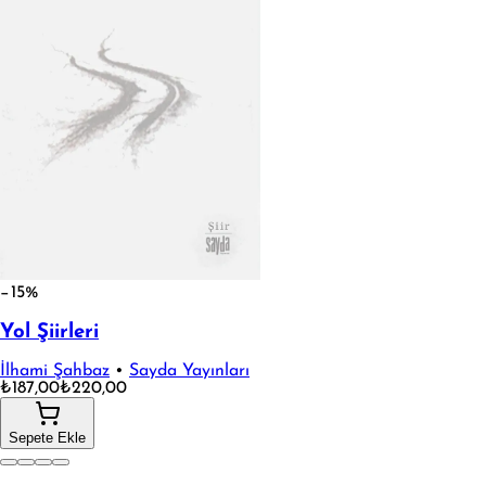
−15%
Yol Şiirleri
İlhami Şahbaz
•
Sayda Yayınları
₺187,00
₺220,00
Sepete Ekle