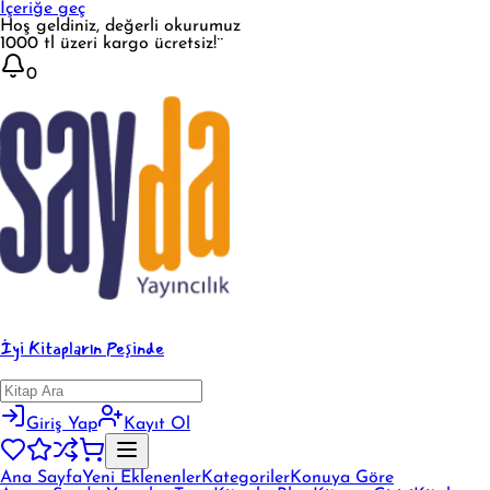
İçeriğe geç
Hoş geldiniz, değerli okurumuz
1000 tl üzeri kargo ücretsiz!¨
0
İyi Kitapların Peşinde
Giriş Yap
Kayıt Ol
Ana Sayfa
Yeni Eklenenler
Kategoriler
Konuya Göre