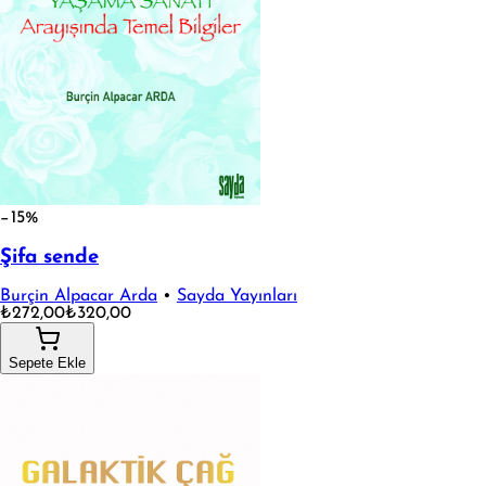
−15%
Şifa sende
Burçin Alpacar Arda
•
Sayda Yayınları
₺272,00
₺320,00
Sepete Ekle