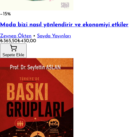
−15%
Moda bizi nasıl yönlendirir ve ekonomiyi etkiler
Zeynep Ökten
•
Sayda Yayınları
₺365,50
₺430,00
Sepete Ekle