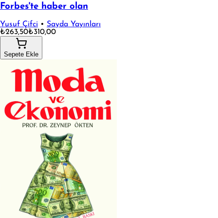
Forbes'te haber olan
Yusuf Çifci
•
Sayda Yayınları
₺263,50
₺310,00
Sepete Ekle