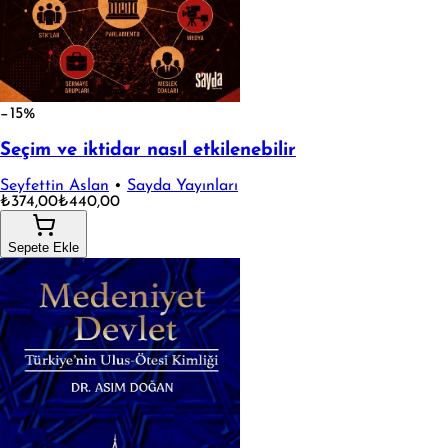
−15%
Seçim ve iktidar nasıl etkilenebilir
Seyfettin Aslan
•
Sayda Yayınları
₺374,00
₺440,00
Sepete Ekle