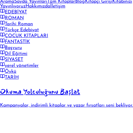
Arama
Sayda Yayınları
Tüm Kitaplar
Blog
Kitapçı Girişi
Kitabınızı
Yayınlıyoruz
Hakkımızda
İletişim
EDEBİYAT
ROMAN
Tarihi Roman
Türkçe Edebiyat
ÇOCUK KİTAPLARI
FANTASTİK
Başvuru
Dil Eğitimi
SİYASET
yerel yönetimler
Öykü
TARİH
Okuma Yolculuğunu Başlat
Kampanyalar, indirimli kitaplar ve yazar fırsatları seni bekliyor.