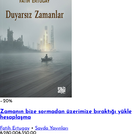
−20%
Zamanın bize sormadan üzerimize bıraktığı yükle
hesaplaşma
Fatih Ertugay
•
Sayda Yayınları
₺280,00
₺350,00