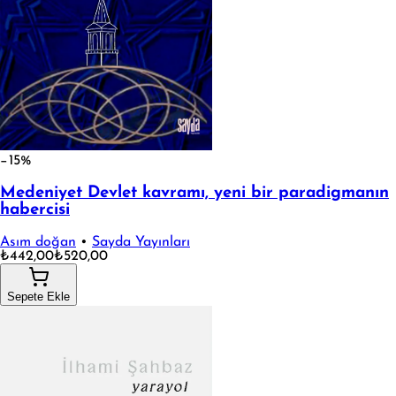
−15%
Medeniyet Devlet kavramı, yeni bir paradigmanın
habercisi
Asım doğan
•
Sayda Yayınları
₺442,00
₺520,00
Sepete Ekle