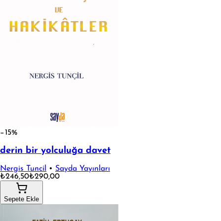
−15%
derin bir yolculuğa davet
Nergis Tuncil
•
Sayda Yayınları
₺246,50
₺290,00
Sepete Ekle