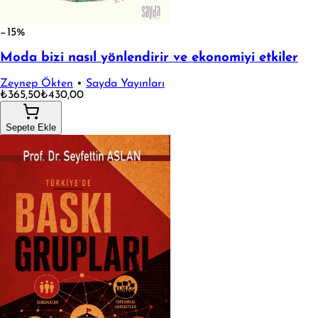
−15%
Moda bizi nasıl yönlendirir ve ekonomiyi etkiler
Zeynep Ökten
•
Sayda Yayınları
₺365,50
₺430,00
Sepete Ekle