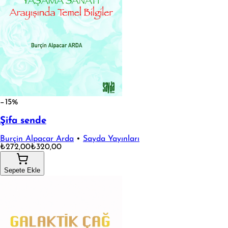
−15%
Şifa sende
Burçin Alpacar Arda
•
Sayda Yayınları
₺272,00
₺320,00
Sepete Ekle