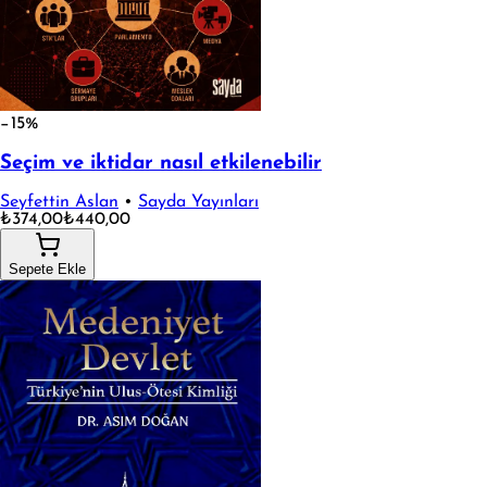
−15%
Seçim ve iktidar nasıl etkilenebilir
Seyfettin Aslan
•
Sayda Yayınları
₺374,00
₺440,00
Sepete Ekle