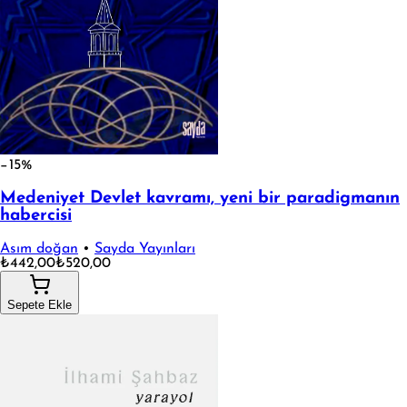
−15%
Medeniyet Devlet kavramı, yeni bir paradigmanın
habercisi
Asım doğan
•
Sayda Yayınları
₺442,00
₺520,00
Sepete Ekle