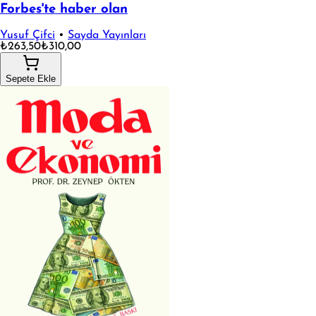
Forbes'te haber olan
Yusuf Çifci
•
Sayda Yayınları
₺263,50
₺310,00
Sepete Ekle