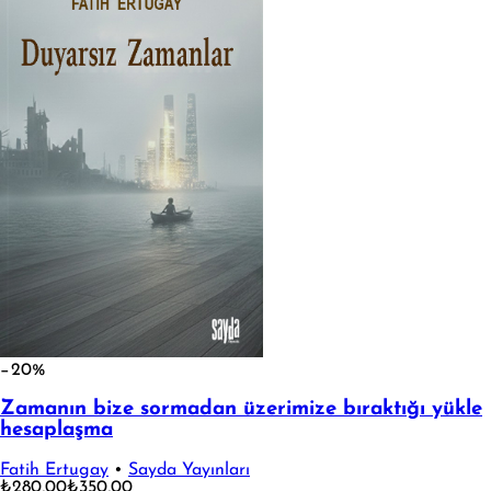
−20%
Zamanın bize sormadan üzerimize bıraktığı yükle
hesaplaşma
Fatih Ertugay
•
Sayda Yayınları
₺280,00
₺350,00