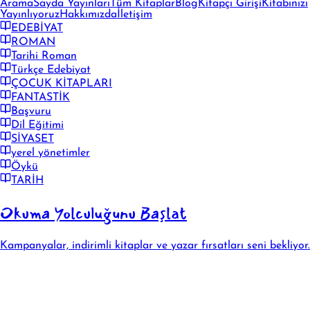
Arama
Sayda Yayınları
Tüm Kitaplar
Blog
Kitapçı Girişi
Kitabınızı
Yayınlıyoruz
Hakkımızda
İletişim
EDEBİYAT
ROMAN
Tarihi Roman
Türkçe Edebiyat
ÇOCUK KİTAPLARI
FANTASTİK
Başvuru
Dil Eğitimi
SİYASET
yerel yönetimler
Öykü
TARİH
Okuma Yolculuğunu Başlat
Kampanyalar, indirimli kitaplar ve yazar fırsatları seni bekliyor.