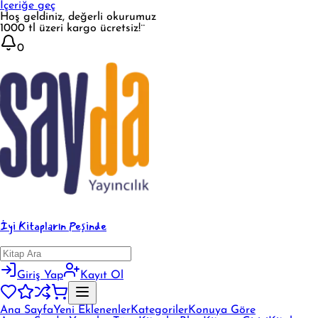
İçeriğe geç
Hoş geldiniz, değerli okurumuz
1000 tl üzeri kargo ücretsiz!¨
0
İyi Kitapların Peşinde
Giriş Yap
Kayıt Ol
Ana Sayfa
Yeni Eklenenler
Kategoriler
Konuya Göre