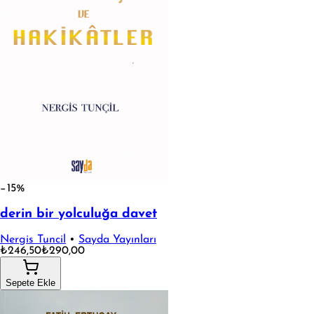
−15%
derin bir yolculuğa davet
Nergis Tuncil
•
Sayda Yayınları
₺246,50
₺290,00
Sepete Ekle