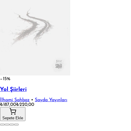
−15%
Yol Şiirleri
İlhami Şahbaz
•
Sayda Yayınları
₺187,00
₺220,00
Sepete Ekle