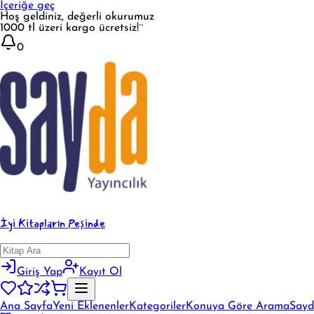
İçeriğe geç
Hoş geldiniz, değerli okurumuz
1000 tl üzeri kargo ücretsiz!¨
0
İyi Kitapların Peşinde
Giriş Yap
Kayıt Ol
Ana Sayfa
Yeni Eklenenler
Kategoriler
Konuya Göre Arama
Sayd