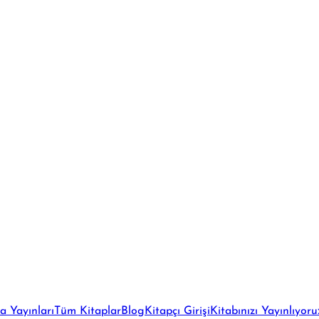
a Yayınları
Tüm Kitaplar
Blog
Kitapçı Girişi
Kitabınızı Yayınlıyoru