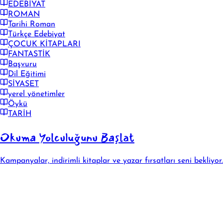
EDEBİYAT
ROMAN
Tarihi Roman
Türkçe Edebiyat
ÇOCUK KİTAPLARI
FANTASTİK
Başvuru
Dil Eğitimi
SİYASET
yerel yönetimler
Öykü
TARİH
Okuma Yolculuğunu Başlat
Kampanyalar, indirimli kitaplar ve yazar fırsatları seni bekliyor.