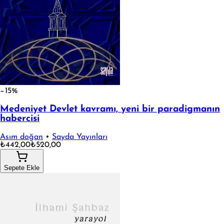
−15%
Medeniyet Devlet kavramı, yeni bir paradigmanın
habercisi
Asım doğan
•
Sayda Yayınları
₺442,00
₺520,00
Sepete Ekle