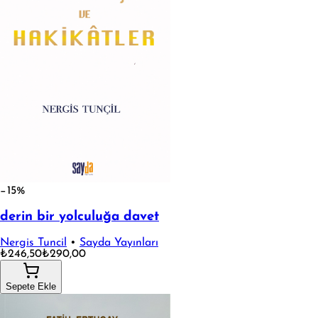
−15%
derin bir yolculuğa davet
Nergis Tuncil
•
Sayda Yayınları
₺246,50
₺290,00
Sepete Ekle