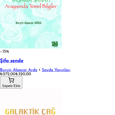
−15%
Şifa sende
Burçin Alpacar Arda
•
Sayda Yayınları
₺272,00
₺320,00
Sepete Ekle