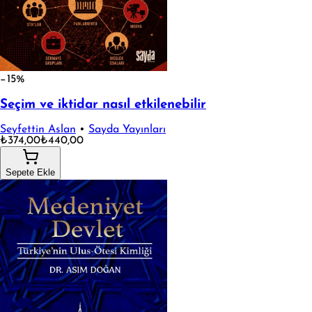
−15%
Seçim ve iktidar nasıl etkilenebilir
Seyfettin Aslan
•
Sayda Yayınları
₺374,00
₺440,00
Sepete Ekle