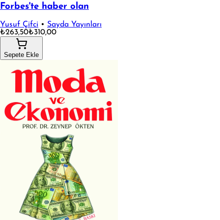
Forbes'te haber olan
Yusuf Çifci
•
Sayda Yayınları
₺263,50
₺310,00
Sepete Ekle