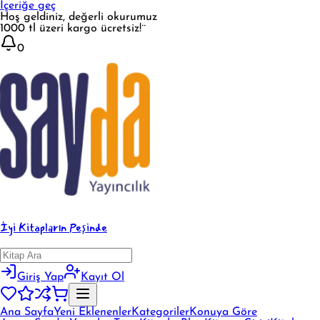
İçeriğe geç
Hoş geldiniz, değerli okurumuz
1000 tl üzeri kargo ücretsiz!¨
0
İyi Kitapların Peşinde
Giriş Yap
Kayıt Ol
Ana Sayfa
Yeni Eklenenler
Kategoriler
Konuya Göre