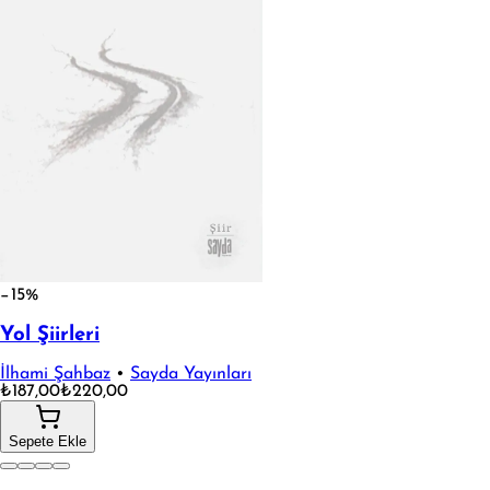
−15%
Yol Şiirleri
İlhami Şahbaz
•
Sayda Yayınları
₺187,00
₺220,00
Sepete Ekle