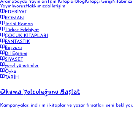
Arama
Sayda Yayınları
Tüm Kitaplar
Blog
Kitapçı Girişi
Kitabınızı
Yayınlıyoruz
Hakkımızda
İletişim
EDEBİYAT
ROMAN
Tarihi Roman
Türkçe Edebiyat
ÇOCUK KİTAPLARI
FANTASTİK
Başvuru
Dil Eğitimi
SİYASET
yerel yönetimler
Öykü
TARİH
Okuma Yolculuğunu Başlat
Kampanyalar, indirimli kitaplar ve yazar fırsatları seni bekliyor.