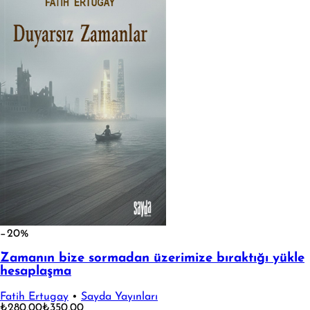
−20%
Zamanın bize sormadan üzerimize bıraktığı yükle
hesaplaşma
Fatih Ertugay
•
Sayda Yayınları
₺280,00
₺350,00