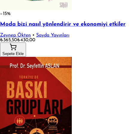
−15%
Moda bizi nasıl yönlendirir ve ekonomiyi etkiler
Zeynep Ökten
•
Sayda Yayınları
₺365,50
₺430,00
Sepete Ekle