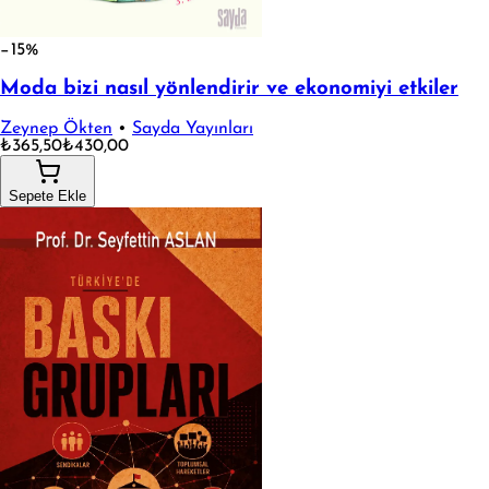
−15%
Moda bizi nasıl yönlendirir ve ekonomiyi etkiler
Zeynep Ökten
•
Sayda Yayınları
₺365,50
₺430,00
Sepete Ekle