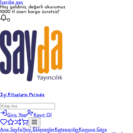
İçeriğe geç
Hoş geldiniz, değerli okurumuz
1000 tl üzeri kargo ücretsiz!¨
0
İyi Kitapların Peşinde
Giriş Yap
Kayıt Ol
Ana Sayfa
Yeni Eklenenler
Kategoriler
Konuya Göre