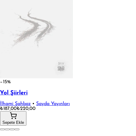
−15%
Yol Şiirleri
İlhami Şahbaz
•
Sayda Yayınları
₺187,00
₺220,00
Sepete Ekle