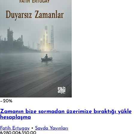
−20%
Zamanın bize sormadan üzerimize bıraktığı yükle
hesaplaşma
Fatih Ertugay
•
Sayda Yayınları
₺280,00
₺350,00