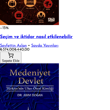
−15%
Seçim ve iktidar nasıl etkilenebilir
Seyfettin Aslan
•
Sayda Yayınları
₺374,00
₺440,00
Sepete Ekle