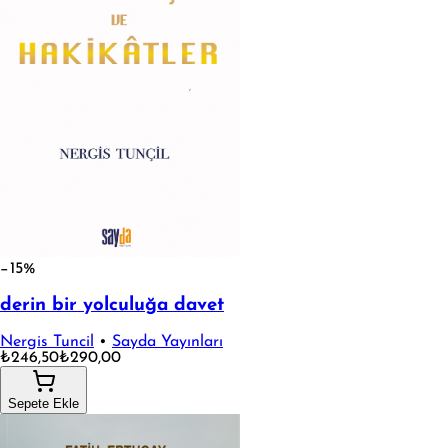
−15%
derin bir yolculuğa davet
Nergis Tuncil
•
Sayda Yayınları
₺246,50
₺290,00
Sepete Ekle