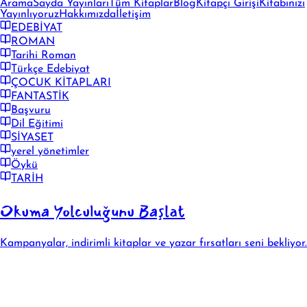
Arama
Sayda Yayınları
Tüm Kitaplar
Blog
Kitapçı Girişi
Kitabınızı
Yayınlıyoruz
Hakkımızda
İletişim
EDEBİYAT
ROMAN
Tarihi Roman
Türkçe Edebiyat
ÇOCUK KİTAPLARI
FANTASTİK
Başvuru
Dil Eğitimi
SİYASET
yerel yönetimler
Öykü
TARİH
Okuma Yolculuğunu Başlat
Kampanyalar, indirimli kitaplar ve yazar fırsatları seni bekliyor.