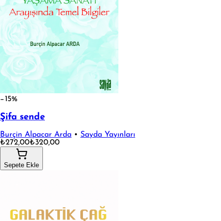
−15%
Şifa sende
Burçin Alpacar Arda
•
Sayda Yayınları
₺272,00
₺320,00
Sepete Ekle