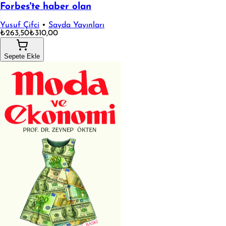
Forbes'te haber olan
Yusuf Çifci
•
Sayda Yayınları
₺263,50
₺310,00
Sepete Ekle