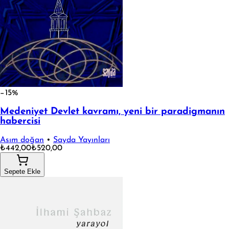
−15%
Medeniyet Devlet kavramı, yeni bir paradigmanın
habercisi
Asım doğan
•
Sayda Yayınları
₺442,00
₺520,00
Sepete Ekle