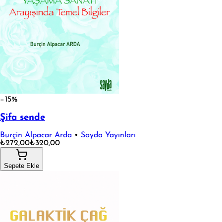
−15%
Şifa sende
Burçin Alpacar Arda
•
Sayda Yayınları
₺272,00
₺320,00
Sepete Ekle