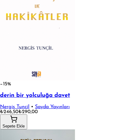
−15%
derin bir yolculuğa davet
Nergis Tuncil
•
Sayda Yayınları
₺246,50
₺290,00
Sepete Ekle