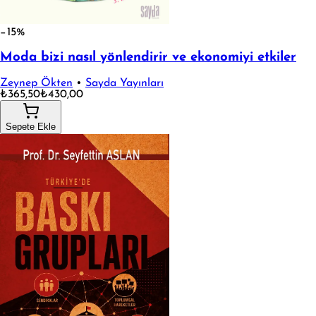
−15%
Moda bizi nasıl yönlendirir ve ekonomiyi etkiler
Zeynep Ökten
•
Sayda Yayınları
₺365,50
₺430,00
Sepete Ekle