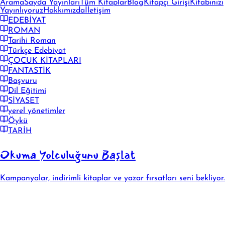
Arama
Sayda Yayınları
Tüm Kitaplar
Blog
Kitapçı Girişi
Kitabınızı
Yayınlıyoruz
Hakkımızda
İletişim
EDEBİYAT
ROMAN
Tarihi Roman
Türkçe Edebiyat
ÇOCUK KİTAPLARI
FANTASTİK
Başvuru
Dil Eğitimi
SİYASET
yerel yönetimler
Öykü
TARİH
Okuma Yolculuğunu Başlat
Kampanyalar, indirimli kitaplar ve yazar fırsatları seni bekliyor.