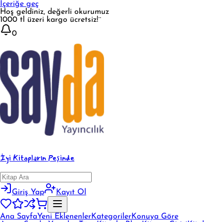
İçeriğe geç
Hoş geldiniz, değerli okurumuz
1000 tl üzeri kargo ücretsiz!¨
0
İyi Kitapların Peşinde
Giriş Yap
Kayıt Ol
Ana Sayfa
Yeni Eklenenler
Kategoriler
Konuya Göre