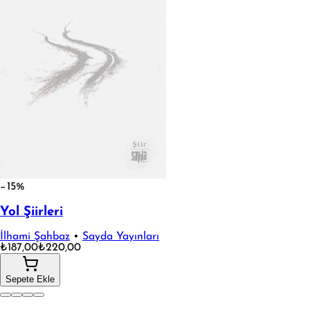
−15%
Yol Şiirleri
İlhami Şahbaz
•
Sayda Yayınları
₺187,00
₺220,00
Sepete Ekle