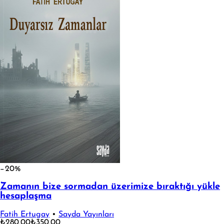
−20%
Zamanın bize sormadan üzerimize bıraktığı yükle
hesaplaşma
Fatih Ertugay
•
Sayda Yayınları
₺280,00
₺350,00