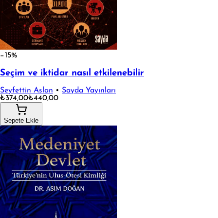
−15%
Seçim ve iktidar nasıl etkilenebilir
Seyfettin Aslan
•
Sayda Yayınları
₺374,00
₺440,00
Sepete Ekle