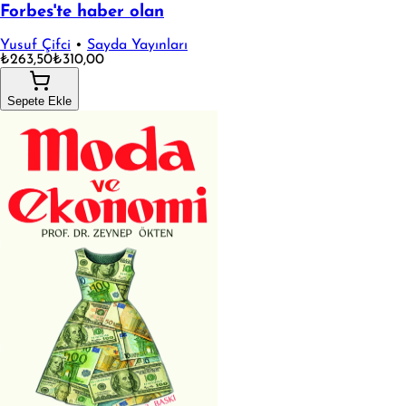
Forbes'te haber olan
Yusuf Çifci
•
Sayda Yayınları
₺263,50
₺310,00
Sepete Ekle