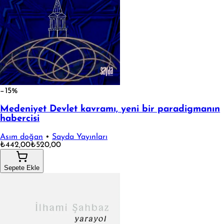
−15%
Medeniyet Devlet kavramı, yeni bir paradigmanın
habercisi
Asım doğan
•
Sayda Yayınları
₺442,00
₺520,00
Sepete Ekle