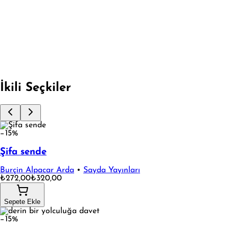
BOYAMALI - KUMRU HİKAYESİ
Fırsata Git
İkili Seçkiler
−15%
Şifa sende
Burçin Alpacar Arda
•
Sayda Yayınları
₺272,00
₺320,00
Sepete Ekle
−15%