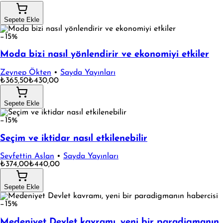
Sepete Ekle
−15%
Moda bizi nasıl yönlendirir ve ekonomiyi etkiler
Zeynep Ökten
•
Sayda Yayınları
₺365,50
₺430,00
Sepete Ekle
−15%
Seçim ve iktidar nasıl etkilenebilir
Seyfettin Aslan
•
Sayda Yayınları
₺374,00
₺440,00
Sepete Ekle
−15%
Medeniyet Devlet kavramı, yeni bir paradigmanın