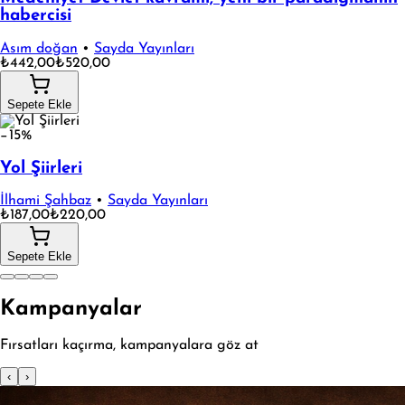
habercisi
Asım doğan
•
Sayda Yayınları
₺442,00
₺520,00
Sepete Ekle
−15%
Yol Şiirleri
İlhami Şahbaz
•
Sayda Yayınları
₺187,00
₺220,00
Sepete Ekle
Kampanyalar
Fırsatları kaçırma, kampanyalara göz at
‹
›