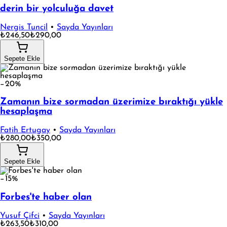
derin bir yolculuğa davet
Nergis Tuncil
•
Sayda Yayınları
₺246,50
₺290,00
Sepete Ekle
−20%
Zamanın bize sormadan üzerimize bıraktığı yükle
hesaplaşma
Fatih Ertugay
•
Sayda Yayınları
₺280,00
₺350,00
Sepete Ekle
−15%
Forbes'te haber olan
Yusuf Çifci
•
Sayda Yayınları
₺263,50
₺310,00