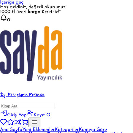
İçeriğe geç
Hoş geldiniz, değerli okurumuz
1000 tl üzeri kargo ücretsiz!¨
0
İyi Kitapların Peşinde
Giriş Yap
Kayıt Ol
Ana Sayfa
Yeni Eklenenler
Kategoriler
Konuya Göre