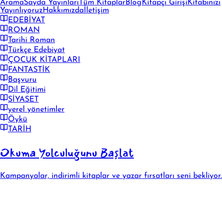
Arama
Sayda Yayınları
Tüm Kitaplar
Blog
Kitapçı Girişi
Kitabınızı
Yayınlıyoruz
Hakkımızda
İletişim
EDEBİYAT
ROMAN
Tarihi Roman
Türkçe Edebiyat
ÇOCUK KİTAPLARI
FANTASTİK
Başvuru
Dil Eğitimi
SİYASET
yerel yönetimler
Öykü
TARİH
Okuma Yolculuğunu Başlat
Kampanyalar, indirimli kitaplar ve yazar fırsatları seni bekliyor.