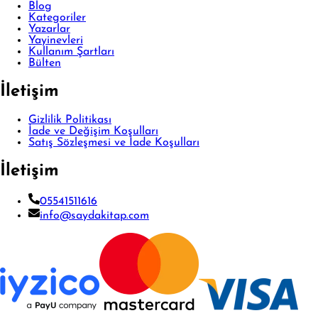
Blog
Kategoriler
Yazarlar
Yayinevleri
Kullanım Şartları
Bülten
İletişim
Gizlilik Politikası
İade ve Değişim Koşulları
Satış Sözleşmesi ve İade Koşulları
İletişim
05541511616
info@saydakitap.com