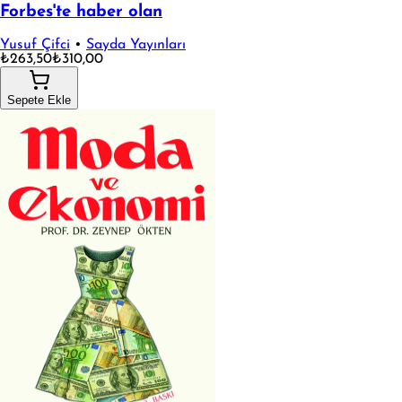
Forbes'te haber olan
Yusuf Çifci
•
Sayda Yayınları
₺263,50
₺310,00
Sepete Ekle