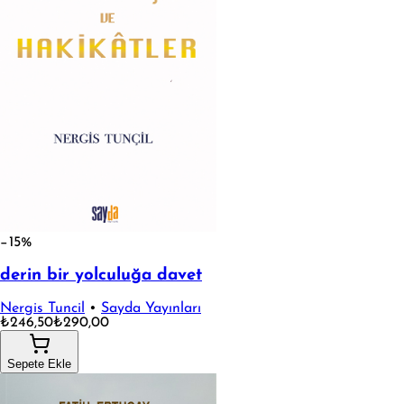
−15%
derin bir yolculuğa davet
Nergis Tuncil
•
Sayda Yayınları
₺246,50
₺290,00
Sepete Ekle