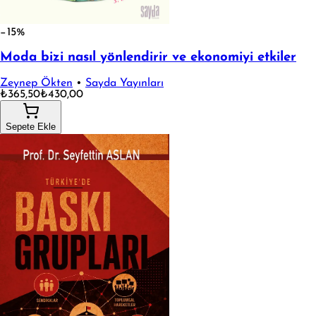
−15%
Moda bizi nasıl yönlendirir ve ekonomiyi etkiler
Zeynep Ökten
•
Sayda Yayınları
₺365,50
₺430,00
Sepete Ekle