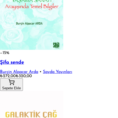
−15%
Şifa sende
Burçin Alpacar Arda
•
Sayda Yayınları
₺272,00
₺320,00
Sepete Ekle