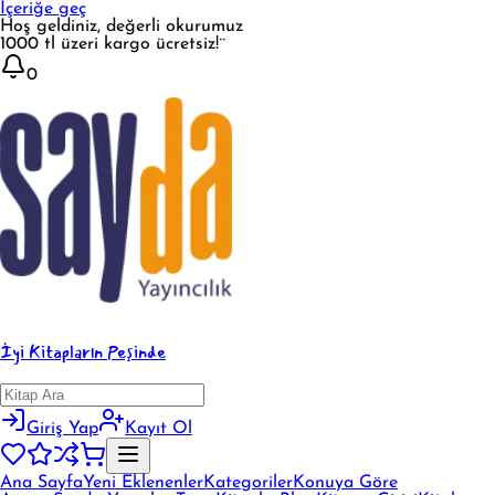
İçeriğe geç
Hoş geldiniz, değerli okurumuz
1000 tl üzeri kargo ücretsiz!¨
0
İyi Kitapların Peşinde
Giriş Yap
Kayıt Ol
Ana Sayfa
Yeni Eklenenler
Kategoriler
Konuya Göre