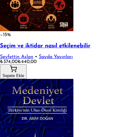
−15%
Seçim ve iktidar nasıl etkilenebilir
Seyfettin Aslan
•
Sayda Yayınları
₺374,00
₺440,00
Sepete Ekle