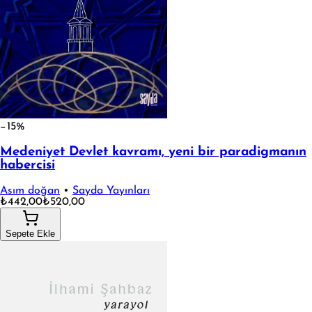
−15%
Medeniyet Devlet kavramı, yeni bir paradigmanın
habercisi
Asım doğan
•
Sayda Yayınları
₺442,00
₺520,00
Sepete Ekle