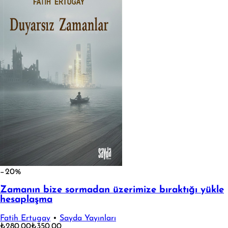
−20%
Zamanın bize sormadan üzerimize bıraktığı yükle
hesaplaşma
Fatih Ertugay
•
Sayda Yayınları
₺280,00
₺350,00