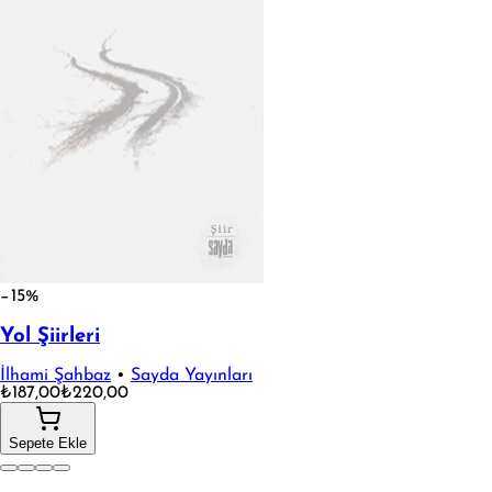
−15%
Yol Şiirleri
İlhami Şahbaz
•
Sayda Yayınları
₺187,00
₺220,00
Sepete Ekle