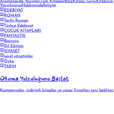
Arama
Sayda Yayınları
Tüm Kitaplar
Blog
Kitapçı Girişi
Kitabınızı
Yayınlıyoruz
Hakkımızda
İletişim
EDEBİYAT
ROMAN
Tarihi Roman
Türkçe Edebiyat
ÇOCUK KİTAPLARI
FANTASTİK
Başvuru
Dil Eğitimi
SİYASET
yerel yönetimler
Öykü
TARİH
Okuma Yolculuğunu Başlat
Kampanyalar, indirimli kitaplar ve yazar fırsatları seni bekliyor.