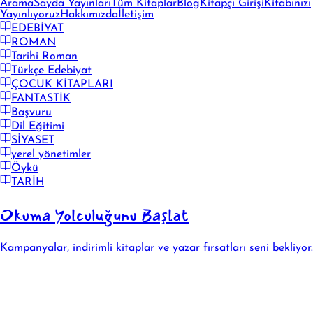
Arama
Sayda Yayınları
Tüm Kitaplar
Blog
Kitapçı Girişi
Kitabınızı
Yayınlıyoruz
Hakkımızda
İletişim
EDEBİYAT
ROMAN
Tarihi Roman
Türkçe Edebiyat
ÇOCUK KİTAPLARI
FANTASTİK
Başvuru
Dil Eğitimi
SİYASET
yerel yönetimler
Öykü
TARİH
Okuma Yolculuğunu Başlat
Kampanyalar, indirimli kitaplar ve yazar fırsatları seni bekliyor.