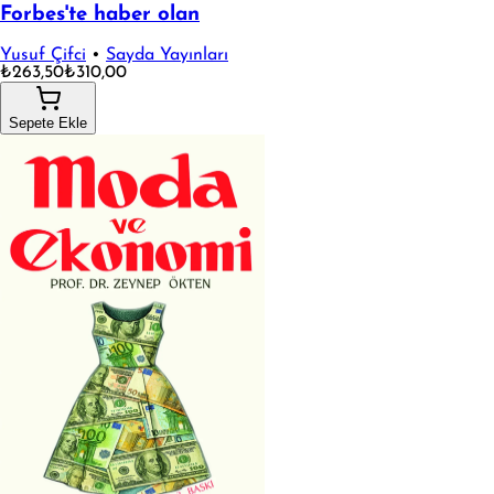
Forbes'te haber olan
Yusuf Çifci
•
Sayda Yayınları
₺263,50
₺310,00
Sepete Ekle