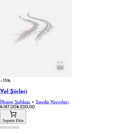
−15%
Yol Şiirleri
İlhami Şahbaz
•
Sayda Yayınları
₺187,00
₺220,00
Sepete Ekle