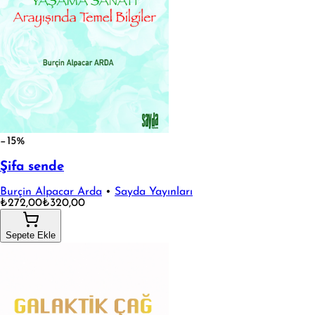
−15%
Şifa sende
Burçin Alpacar Arda
•
Sayda Yayınları
₺272,00
₺320,00
Sepete Ekle