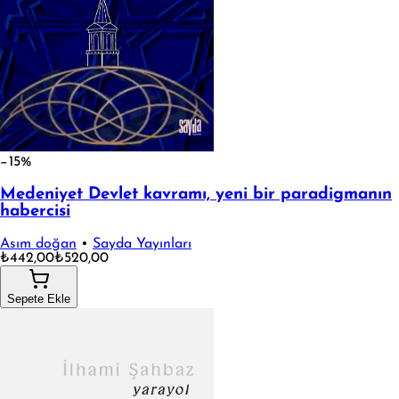
−15%
Medeniyet Devlet kavramı, yeni bir paradigmanın
habercisi
Asım doğan
•
Sayda Yayınları
₺442,00
₺520,00
Sepete Ekle