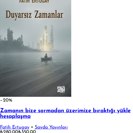
−20%
Zamanın bize sormadan üzerimize bıraktığı yükle
hesaplaşma
Fatih Ertugay
•
Sayda Yayınları
₺280,00
₺350,00