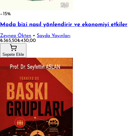
−15%
Moda bizi nasıl yönlendirir ve ekonomiyi etkiler
Zeynep Ökten
•
Sayda Yayınları
₺365,50
₺430,00
Sepete Ekle