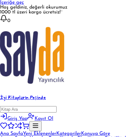
İçeriğe geç
Hoş geldiniz, değerli okurumuz
1000 tl üzeri kargo ücretsiz!¨
0
İyi Kitapların Peşinde
Giriş Yap
Kayıt Ol
Ana Sayfa
Yeni Eklenenler
Kategoriler
Konuya Göre