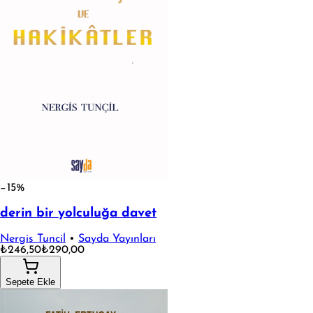
−15%
derin bir yolculuğa davet
Nergis Tuncil
•
Sayda Yayınları
₺246,50
₺290,00
Sepete Ekle