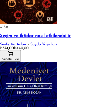
−15%
Seçim ve iktidar nasıl etkilenebilir
Seyfettin Aslan
•
Sayda Yayınları
₺374,00
₺440,00
Sepete Ekle