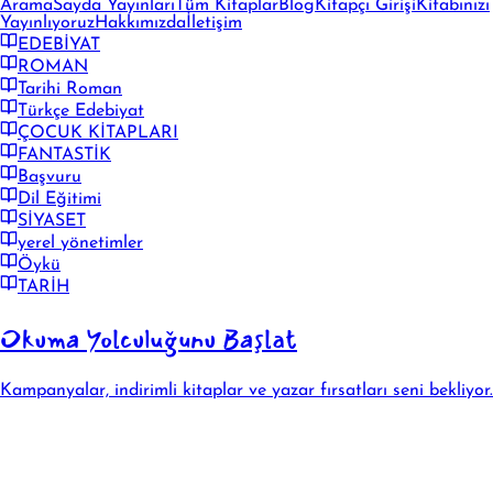
Arama
Sayda Yayınları
Tüm Kitaplar
Blog
Kitapçı Girişi
Kitabınızı
Yayınlıyoruz
Hakkımızda
İletişim
EDEBİYAT
ROMAN
Tarihi Roman
Türkçe Edebiyat
ÇOCUK KİTAPLARI
FANTASTİK
Başvuru
Dil Eğitimi
SİYASET
yerel yönetimler
Öykü
TARİH
Okuma Yolculuğunu Başlat
Kampanyalar, indirimli kitaplar ve yazar fırsatları seni bekliyor.