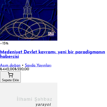
−15%
Medeniyet Devlet kavramı, yeni bir paradigmanın
habercisi
Asım doğan
•
Sayda Yayınları
₺442,00
₺520,00
Sepete Ekle