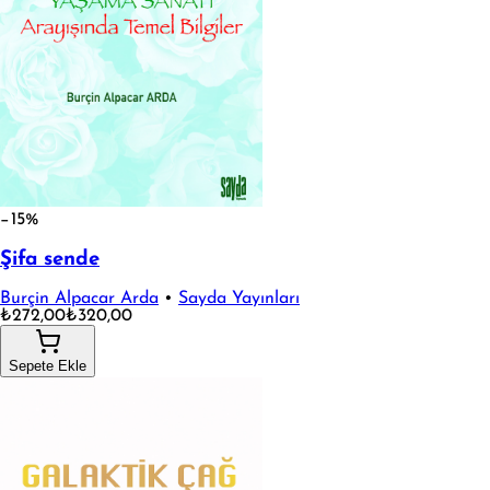
−15%
Şifa sende
Burçin Alpacar Arda
•
Sayda Yayınları
₺272,00
₺320,00
Sepete Ekle