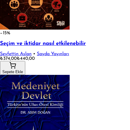
−15%
Seçim ve iktidar nasıl etkilenebilir
Seyfettin Aslan
•
Sayda Yayınları
₺374,00
₺440,00
Sepete Ekle