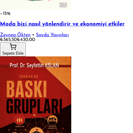
−15%
Moda bizi nasıl yönlendirir ve ekonomiyi etkiler
Zeynep Ökten
•
Sayda Yayınları
₺365,50
₺430,00
Sepete Ekle