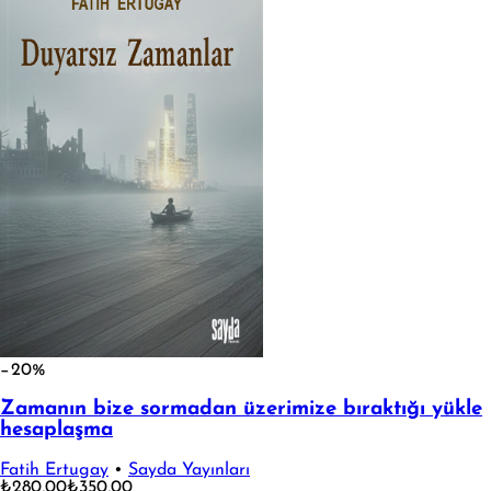
−20%
Zamanın bize sormadan üzerimize bıraktığı yükle
hesaplaşma
Fatih Ertugay
•
Sayda Yayınları
₺280,00
₺350,00