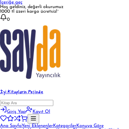
İçeriğe geç
Hoş geldiniz, değerli okurumuz
1000 tl üzeri kargo ücretsiz!¨
0
İyi Kitapların Peşinde
Giriş Yap
Kayıt Ol
Ana Sayfa
Yeni Eklenenler
Kategoriler
Konuya Göre