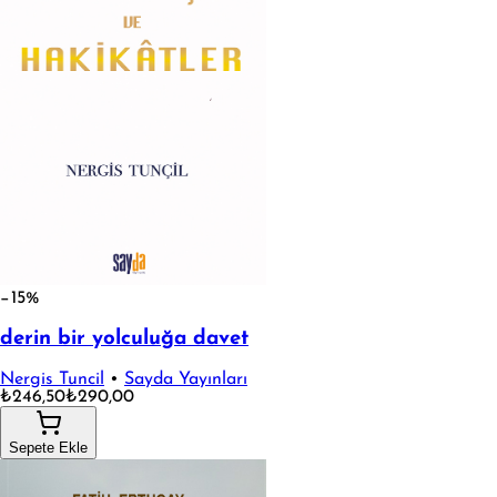
−15%
derin bir yolculuğa davet
Nergis Tuncil
•
Sayda Yayınları
₺246,50
₺290,00
Sepete Ekle