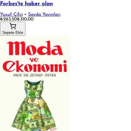
Forbes'te haber olan
Yusuf Çifci
•
Sayda Yayınları
₺263,50
₺310,00
Sepete Ekle