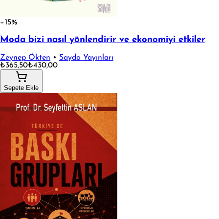
−15%
Moda bizi nasıl yönlendirir ve ekonomiyi etkiler
Zeynep Ökten
•
Sayda Yayınları
₺365,50
₺430,00
Sepete Ekle