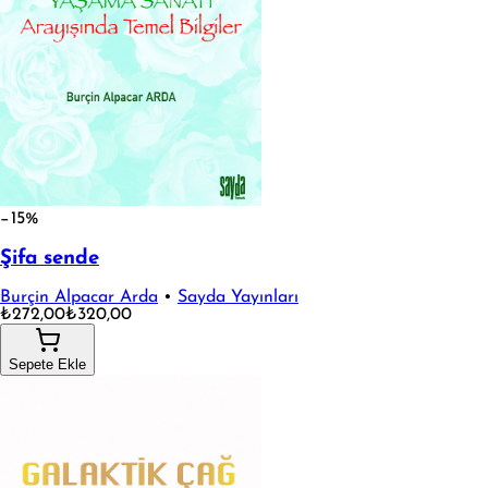
−15%
Şifa sende
Burçin Alpacar Arda
•
Sayda Yayınları
₺272,00
₺320,00
Sepete Ekle