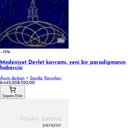
−15%
Medeniyet Devlet kavramı, yeni bir paradigmanın
habercisi
Asım doğan
•
Sayda Yayınları
₺442,00
₺520,00
Sepete Ekle