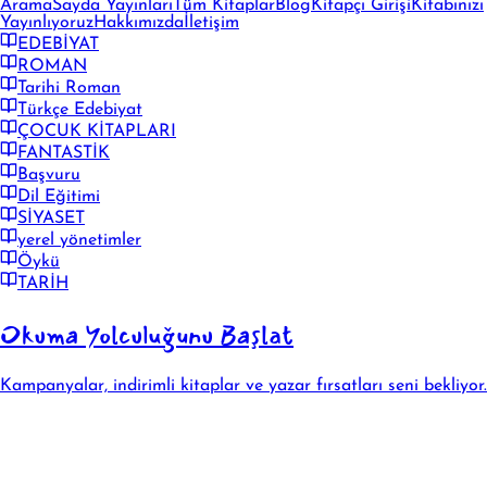
Arama
Sayda Yayınları
Tüm Kitaplar
Blog
Kitapçı Girişi
Kitabınızı
Yayınlıyoruz
Hakkımızda
İletişim
EDEBİYAT
ROMAN
Tarihi Roman
Türkçe Edebiyat
ÇOCUK KİTAPLARI
FANTASTİK
Başvuru
Dil Eğitimi
SİYASET
yerel yönetimler
Öykü
TARİH
Okuma Yolculuğunu Başlat
Kampanyalar, indirimli kitaplar ve yazar fırsatları seni bekliyor.