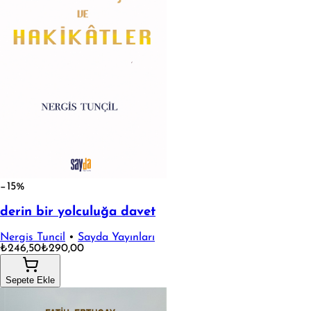
−15%
derin bir yolculuğa davet
Nergis Tuncil
•
Sayda Yayınları
₺246,50
₺290,00
Sepete Ekle