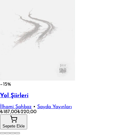
−15%
Yol Şiirleri
İlhami Şahbaz
•
Sayda Yayınları
₺187,00
₺220,00
Sepete Ekle