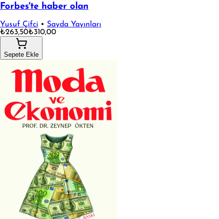
Forbes'te haber olan
Yusuf Çifci
•
Sayda Yayınları
₺263,50
₺310,00
Sepete Ekle