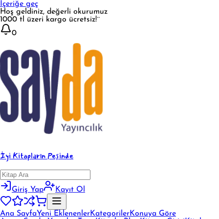
İçeriğe geç
Hoş geldiniz, değerli okurumuz
1000 tl üzeri kargo ücretsiz!¨
0
İyi Kitapların Peşinde
Giriş Yap
Kayıt Ol
Ana Sayfa
Yeni Eklenenler
Kategoriler
Konuya Göre