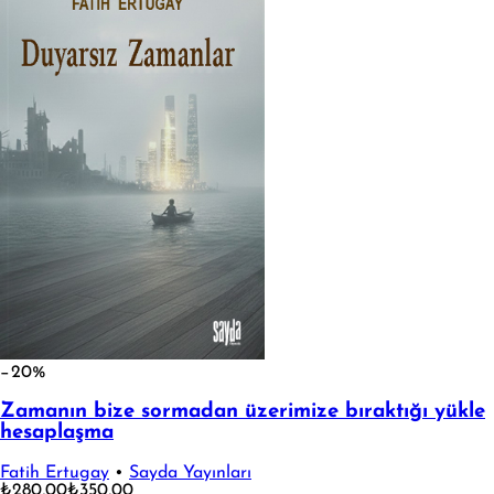
−20%
Zamanın bize sormadan üzerimize bıraktığı yükle
hesaplaşma
Fatih Ertugay
•
Sayda Yayınları
₺280,00
₺350,00