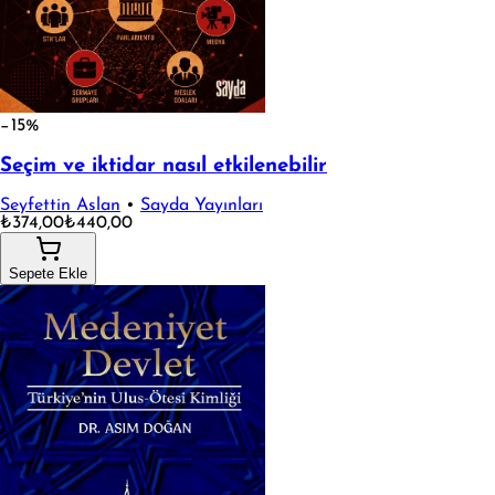
−15%
Seçim ve iktidar nasıl etkilenebilir
Seyfettin Aslan
•
Sayda Yayınları
₺374,00
₺440,00
Sepete Ekle