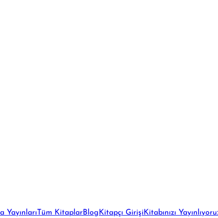
a Yayınları
Tüm Kitaplar
Blog
Kitapçı Girişi
Kitabınızı Yayınlıyoru