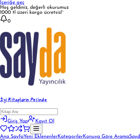
İçeriğe geç
Hoş geldiniz, değerli okurumuz
1000 tl üzeri kargo ücretsiz!¨
0
İyi Kitapların Peşinde
Giriş Yap
Kayıt Ol
Ana Sayfa
Yeni Eklenenler
Kategoriler
Konuya Göre Arama
Sayd