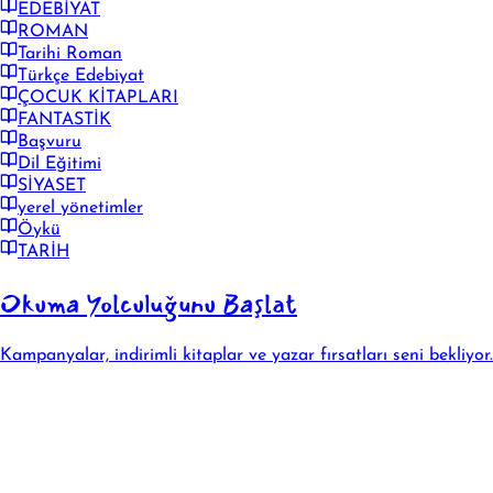
EDEBİYAT
ROMAN
Tarihi Roman
Türkçe Edebiyat
ÇOCUK KİTAPLARI
FANTASTİK
Başvuru
Dil Eğitimi
SİYASET
yerel yönetimler
Öykü
TARİH
Okuma Yolculuğunu Başlat
Kampanyalar, indirimli kitaplar ve yazar fırsatları seni bekliyor.