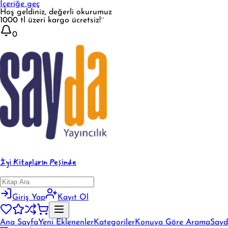
İçeriğe geç
Hoş geldiniz, değerli okurumuz
1000 tl üzeri kargo ücretsiz!¨
0
İyi Kitapların Peşinde
Giriş Yap
Kayıt Ol
Ana Sayfa
Yeni Eklenenler
Kategoriler
Konuya Göre Arama
Sayd