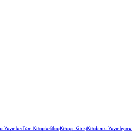
a Yayınları
Tüm Kitaplar
Blog
Kitapçı Girişi
Kitabınızı Yayınlıyoru