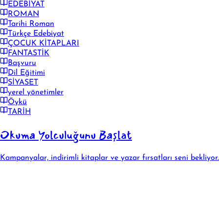
EDEBİYAT
ROMAN
Tarihi Roman
Türkçe Edebiyat
ÇOCUK KİTAPLARI
FANTASTİK
Başvuru
Dil Eğitimi
SİYASET
yerel yönetimler
Öykü
TARİH
Okuma Yolculuğunu Başlat
Kampanyalar, indirimli kitaplar ve yazar fırsatları seni bekliyor.