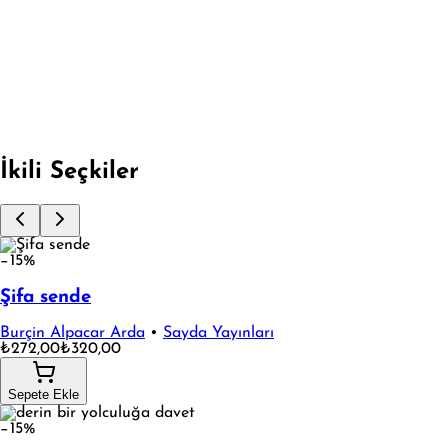
BOYAMALI - KUMRU HİKAYESİ
Fırsata Git
İkili Seçkiler
−15%
Şifa sende
Burçin Alpacar Arda
•
Sayda Yayınları
₺272,00
₺320,00
Sepete Ekle
−15%