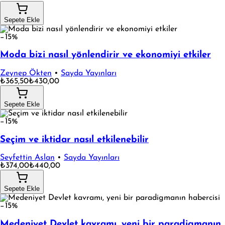
Sepete Ekle
−15%
Moda bizi nasıl yönlendirir ve ekonomiyi etkiler
Zeynep Ökten
•
Sayda Yayınları
₺365,50
₺430,00
Sepete Ekle
−15%
Seçim ve iktidar nasıl etkilenebilir
Seyfettin Aslan
•
Sayda Yayınları
₺374,00
₺440,00
Sepete Ekle
−15%
Medeniyet Devlet kavramı, yeni bir paradigmanın