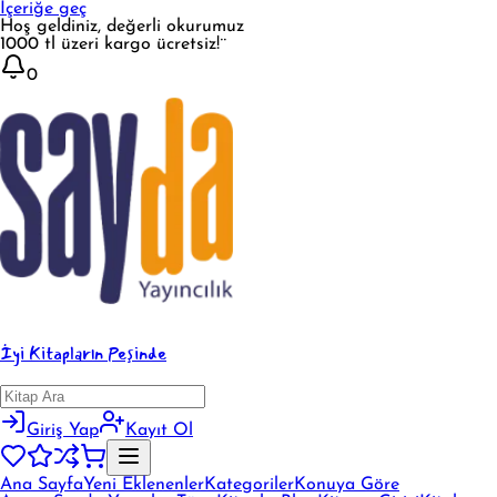
İçeriğe geç
Hoş geldiniz, değerli okurumuz
1000 tl üzeri kargo ücretsiz!¨
0
İyi Kitapların Peşinde
Giriş Yap
Kayıt Ol
Ana Sayfa
Yeni Eklenenler
Kategoriler
Konuya Göre