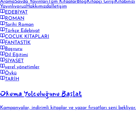
Arama
Sayda Yayınları
Tüm Kitaplar
Blog
Kitapçı Girişi
Kitabınızı
Yayınlıyoruz
Hakkımızda
İletişim
EDEBİYAT
ROMAN
Tarihi Roman
Türkçe Edebiyat
ÇOCUK KİTAPLARI
FANTASTİK
Başvuru
Dil Eğitimi
SİYASET
yerel yönetimler
Öykü
TARİH
Okuma Yolculuğunu Başlat
Kampanyalar, indirimli kitaplar ve yazar fırsatları seni bekliyor.