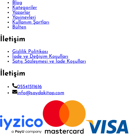
Blog
Kategoriler
Yazarlar
Yayinevleri
Kullanım Şartları
Bülten
İletişim
Gizlilik Politikası
İade ve Değişim Koşulları
Satış Sözleşmesi ve İade Koşulları
İletişim
05541511616
info@saydakitap.com