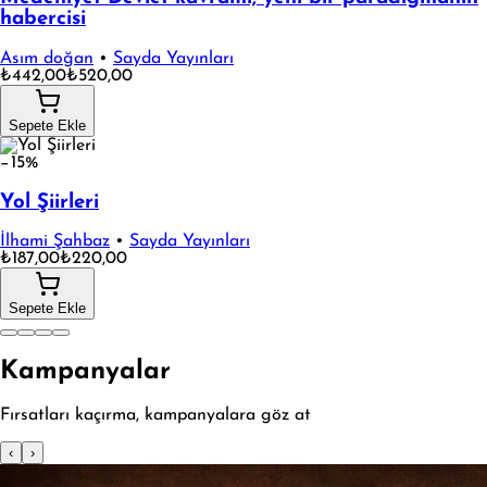
habercisi
Asım doğan
•
Sayda Yayınları
₺442,00
₺520,00
Sepete Ekle
−15%
Yol Şiirleri
İlhami Şahbaz
•
Sayda Yayınları
₺187,00
₺220,00
Sepete Ekle
Kampanyalar
Fırsatları kaçırma, kampanyalara göz at
‹
›