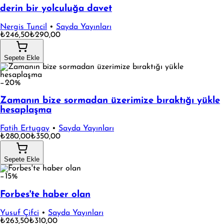
derin bir yolculuğa davet
Nergis Tuncil
•
Sayda Yayınları
₺246,50
₺290,00
Sepete Ekle
−20%
Zamanın bize sormadan üzerimize bıraktığı yükle
hesaplaşma
Fatih Ertugay
•
Sayda Yayınları
₺280,00
₺350,00
Sepete Ekle
−15%
Forbes'te haber olan
Yusuf Çifci
•
Sayda Yayınları
₺263,50
₺310,00