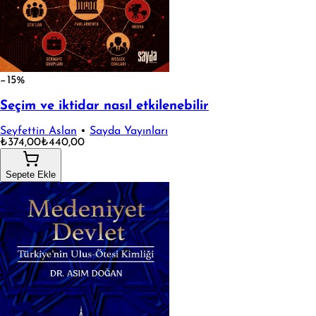
−15%
Seçim ve iktidar nasıl etkilenebilir
Seyfettin Aslan
•
Sayda Yayınları
₺374,00
₺440,00
Sepete Ekle