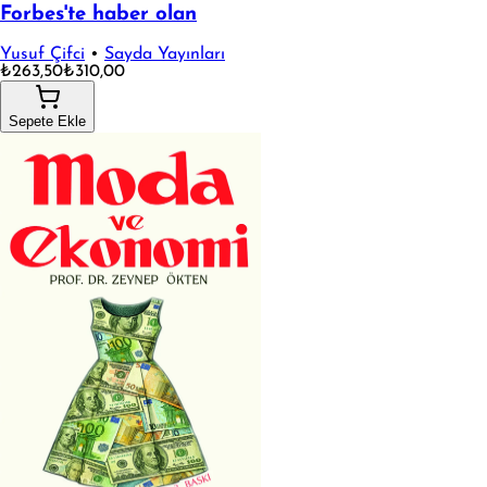
Forbes'te haber olan
Yusuf Çifci
•
Sayda Yayınları
₺263,50
₺310,00
Sepete Ekle