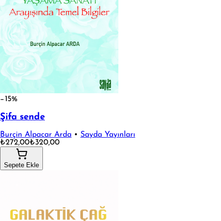
−15%
Şifa sende
Burçin Alpacar Arda
•
Sayda Yayınları
₺272,00
₺320,00
Sepete Ekle