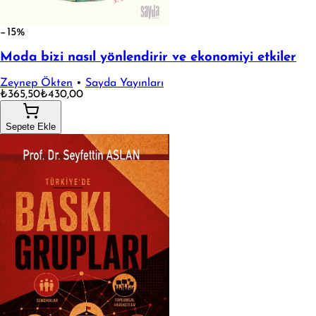
−15%
Moda bizi nasıl yönlendirir ve ekonomiyi etkiler
Zeynep Ökten
•
Sayda Yayınları
₺365,50
₺430,00
Sepete Ekle