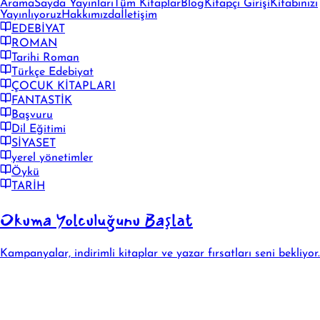
Arama
Sayda Yayınları
Tüm Kitaplar
Blog
Kitapçı Girişi
Kitabınızı
Yayınlıyoruz
Hakkımızda
İletişim
EDEBİYAT
ROMAN
Tarihi Roman
Türkçe Edebiyat
ÇOCUK KİTAPLARI
FANTASTİK
Başvuru
Dil Eğitimi
SİYASET
yerel yönetimler
Öykü
TARİH
Okuma Yolculuğunu Başlat
Kampanyalar, indirimli kitaplar ve yazar fırsatları seni bekliyor.