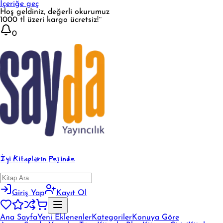
İçeriğe geç
Hoş geldiniz, değerli okurumuz
1000 tl üzeri kargo ücretsiz!¨
0
İyi Kitapların Peşinde
Giriş Yap
Kayıt Ol
Ana Sayfa
Yeni Eklenenler
Kategoriler
Konuya Göre