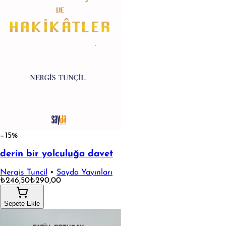
−15%
derin bir yolculuğa davet
Nergis Tuncil
•
Sayda Yayınları
₺246,50
₺290,00
Sepete Ekle