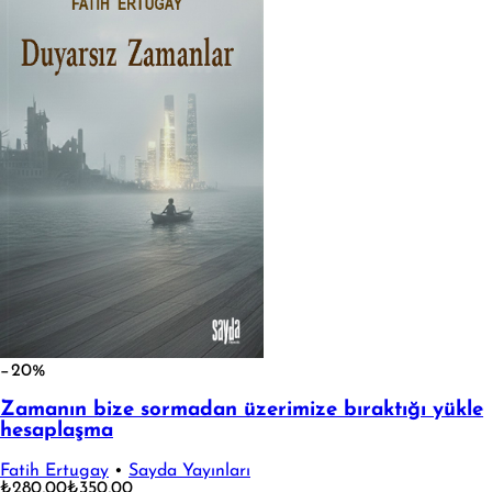
−20%
Zamanın bize sormadan üzerimize bıraktığı yükle
hesaplaşma
Fatih Ertugay
•
Sayda Yayınları
₺280,00
₺350,00