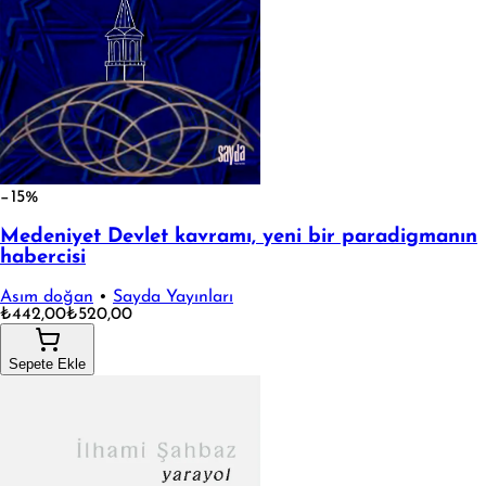
−15%
Medeniyet Devlet kavramı, yeni bir paradigmanın
habercisi
Asım doğan
•
Sayda Yayınları
₺442,00
₺520,00
Sepete Ekle