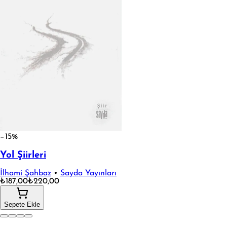
−15%
Yol Şiirleri
İlhami Şahbaz
•
Sayda Yayınları
₺187,00
₺220,00
Sepete Ekle