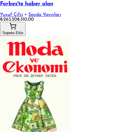
Forbes'te haber olan
Yusuf Çifci
•
Sayda Yayınları
₺263,50
₺310,00
Sepete Ekle