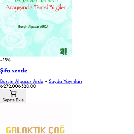
−15%
Şifa sende
Burçin Alpacar Arda
•
Sayda Yayınları
₺272,00
₺320,00
Sepete Ekle