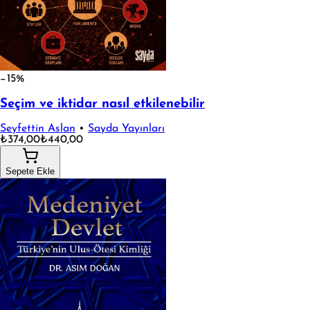
−15%
Seçim ve iktidar nasıl etkilenebilir
Seyfettin Aslan
•
Sayda Yayınları
₺374,00
₺440,00
Sepete Ekle