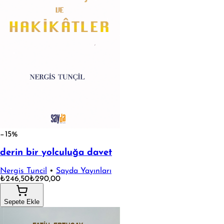
−15%
derin bir yolculuğa davet
Nergis Tuncil
•
Sayda Yayınları
₺246,50
₺290,00
Sepete Ekle