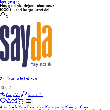
İçeriğe geç
Hoş geldiniz, değerli okurumuz
1000 tl üzeri kargo ücretsiz!¨
0
İyi Kitapların Peşinde
Giriş Yap
Kayıt Ol
Ana Sayfa
Yeni Eklenenler
Kategoriler
Konuya Göre