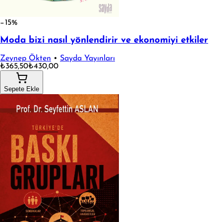
−15%
Moda bizi nasıl yönlendirir ve ekonomiyi etkiler
Zeynep Ökten
•
Sayda Yayınları
₺365,50
₺430,00
Sepete Ekle