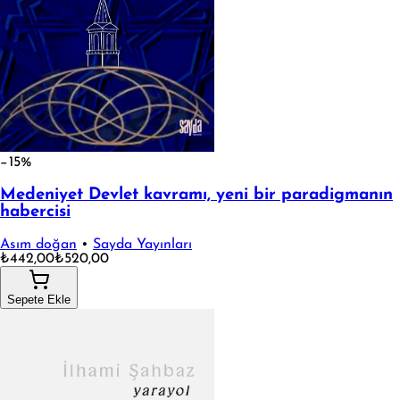
−15%
Medeniyet Devlet kavramı, yeni bir paradigmanın
habercisi
Asım doğan
•
Sayda Yayınları
₺442,00
₺520,00
Sepete Ekle