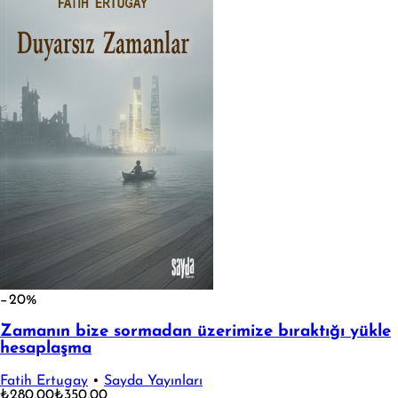
−20%
Zamanın bize sormadan üzerimize bıraktığı yükle
hesaplaşma
Fatih Ertugay
•
Sayda Yayınları
₺280,00
₺350,00