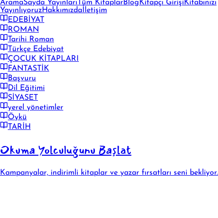
Arama
Sayda Yayınları
Tüm Kitaplar
Blog
Kitapçı Girişi
Kitabınızı
Yayınlıyoruz
Hakkımızda
İletişim
EDEBİYAT
ROMAN
Tarihi Roman
Türkçe Edebiyat
ÇOCUK KİTAPLARI
FANTASTİK
Başvuru
Dil Eğitimi
SİYASET
yerel yönetimler
Öykü
TARİH
Okuma Yolculuğunu Başlat
Kampanyalar, indirimli kitaplar ve yazar fırsatları seni bekliyor.