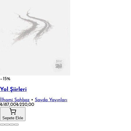
−15%
Yol Şiirleri
İlhami Şahbaz
•
Sayda Yayınları
₺187,00
₺220,00
Sepete Ekle