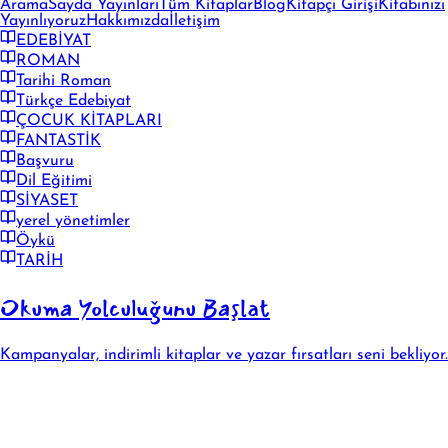
Arama
Sayda Yayınları
Tüm Kitaplar
Blog
Kitapçı Girişi
Kitabınızı
Yayınlıyoruz
Hakkımızda
İletişim
EDEBİYAT
ROMAN
Tarihi Roman
Türkçe Edebiyat
ÇOCUK KİTAPLARI
FANTASTİK
Başvuru
Dil Eğitimi
SİYASET
yerel yönetimler
Öykü
TARİH
Okuma Yolculuğunu Başlat
Kampanyalar, indirimli kitaplar ve yazar fırsatları seni bekliyor.