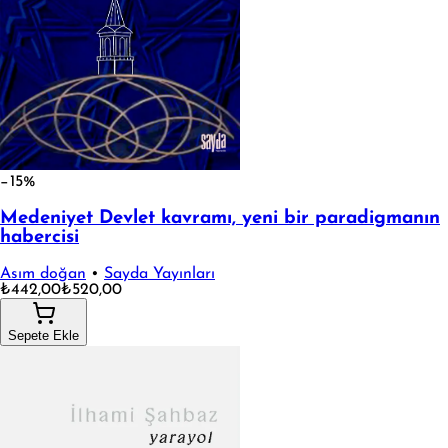
−15%
Medeniyet Devlet kavramı, yeni bir paradigmanın
habercisi
Asım doğan
•
Sayda Yayınları
₺442,00
₺520,00
Sepete Ekle