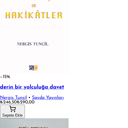
−15%
derin bir yolculuğa davet
Nergis Tuncil
•
Sayda Yayınları
₺246,50
₺290,00
Sepete Ekle