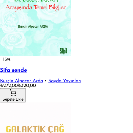
−15%
Şifa sende
Burçin Alpacar Arda
•
Sayda Yayınları
₺272,00
₺320,00
Sepete Ekle