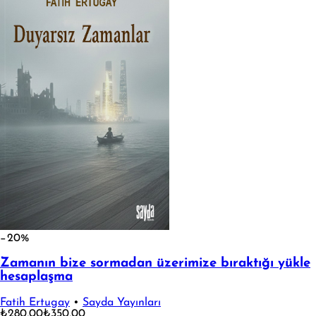
−20%
Zamanın bize sormadan üzerimize bıraktığı yükle
hesaplaşma
Fatih Ertugay
•
Sayda Yayınları
₺280,00
₺350,00