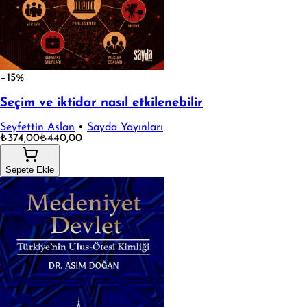
−15%
Seçim ve iktidar nasıl etkilenebilir
Seyfettin Aslan
•
Sayda Yayınları
₺374,00
₺440,00
Sepete Ekle