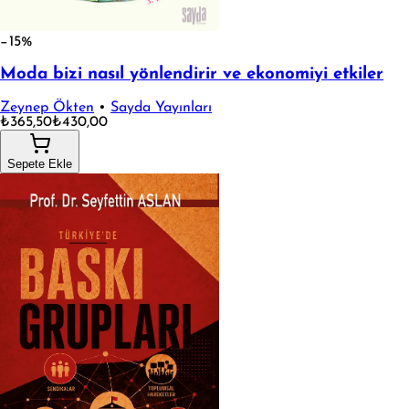
−15%
Moda bizi nasıl yönlendirir ve ekonomiyi etkiler
Zeynep Ökten
•
Sayda Yayınları
₺365,50
₺430,00
Sepete Ekle