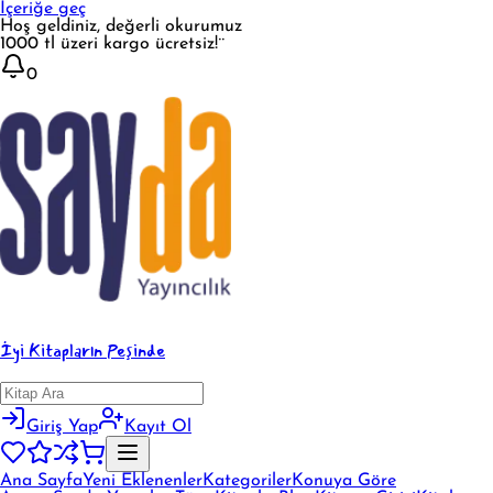
İçeriğe geç
Hoş geldiniz, değerli okurumuz
1000 tl üzeri kargo ücretsiz!¨
0
İyi Kitapların Peşinde
Giriş Yap
Kayıt Ol
Ana Sayfa
Yeni Eklenenler
Kategoriler
Konuya Göre