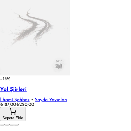
−15%
Yol Şiirleri
İlhami Şahbaz
•
Sayda Yayınları
₺187,00
₺220,00
Sepete Ekle