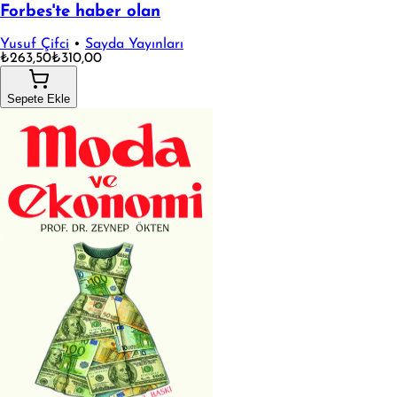
Forbes'te haber olan
Yusuf Çifci
•
Sayda Yayınları
₺263,50
₺310,00
Sepete Ekle